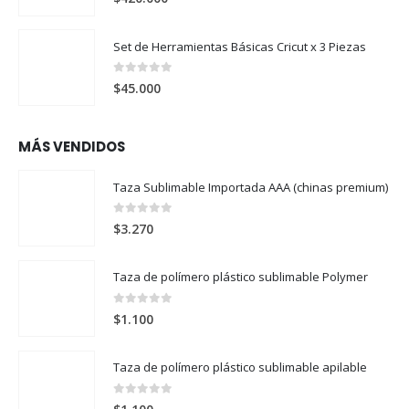
Set de Herramientas Básicas Cricut x 3 Piezas
0
out of 5
$
45.000
MÁS VENDIDOS
Taza Sublimable Importada AAA (chinas premium)
0
out of 5
$
3.270
Taza de polímero plástico sublimable Polymer
0
out of 5
$
1.100
Taza de polímero plástico sublimable apilable
0
out of 5