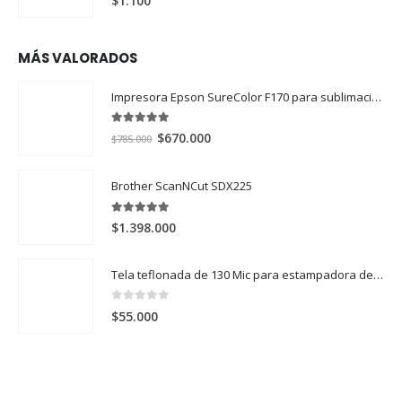
$
1.100
MÁS VALORADOS
Impresora Epson SureColor F170 para sublimación
5.00
out of 5
El
El
$
670.000
$
785.000
precio
precio
original
actual
Brother ScanNCut SDX225
era:
es:
$785.000.
$670.000.
5.00
out of 5
$
1.398.000
Tela teflonada de 130 Mic para estampadora de 60x80 (60x100cm)
0
out of 5
$
55.000