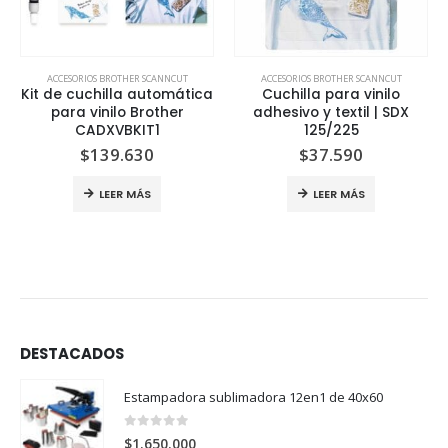
ACCESORIOS BROTHER SCANNCUT
ACCESORIOS BROTHER SCANNCUT
Kit de cuchilla automática
Cuchilla para vinilo
para vinilo Brother
adhesivo y textil | SDX
CADXVBKIT1
125/225
$
139.630
$
37.590
LEER MÁS
LEER MÁS
DESTACADOS
Estampadora sublimadora 12en1 de 40x60
0
out of 5
$
1.650.000