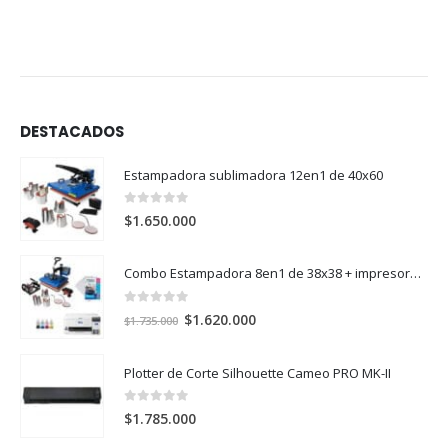
DESTACADOS
Estampadora sublimadora 12en1 de 40x60
0
out of 5
$
1.650.000
Combo Estampadora 8en1 de 38x38 + impresora de sublimación Epson SureColor F170
0
out of 5
El
El
$
1.620.000
$
1.735.000
precio
precio
original
actual
Plotter de Corte Silhouette Cameo PRO MK-II
era:
es:
$1.735.000.
$1.620.000.
0
out of 5
$
1.785.000