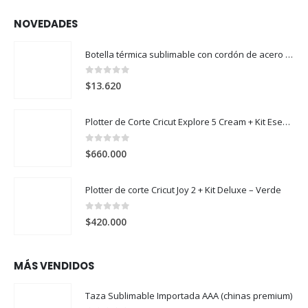
NOVEDADES
Botella térmica sublimable con cordón de acero 304 500ml
0
out of 5
$
13.620
Plotter de Corte Cricut Explore 5 Cream + Kit Esencial
0
out of 5
$
660.000
Plotter de corte Cricut Joy 2 + Kit Deluxe – Verde
0
out of 5
$
420.000
MÁS VENDIDOS
Taza Sublimable Importada AAA (chinas premium)