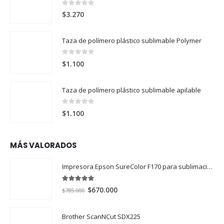
0
out of 5
$
3.270
Taza de polímero plástico sublimable Polymer
0
out of 5
$
1.100
Taza de polímero plástico sublimable apilable
0
out of 5
$
1.100
MÁS VALORADOS
Impresora Epson SureColor F170 para sublimación
5.00
out of 5
El
El
$
670.000
$
785.000
precio
precio
original
actual
Brother ScanNCut SDX225
era:
es: