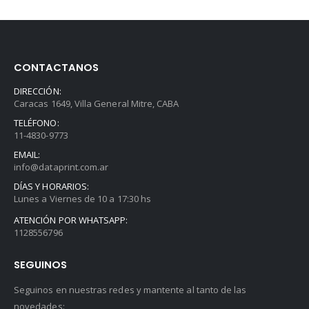
CONTACTANOS
DIRECCIÓN:
Caracas 1649, Villa General Mitre, CABA
TELÉFONO:
11-4830-9773
EMAIL:
info@dataprint.com.ar
DÍAS Y HORARIOS:
Lunes a Viernes de 10 a 17:30 hs
ATENCIÓN POR WHATSAPP:
1128556796
SEGUINOS
Seguinos en nuestras redes y mantente al tanto de las
novedades: