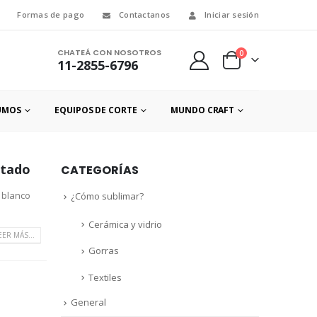
Formas de pago
Contactanos
Iniciar sesión
CHATEÁ CON NOSOTROS
0
11-2855-6796
UMOS
EQUIPOS DE CORTE
MUNDO CRAFT
ntado
CATEGORÍAS
 blanco
¿Cómo sublimar?
Cerámica y vidrio
EER MÁS...
Gorras
Textiles
General