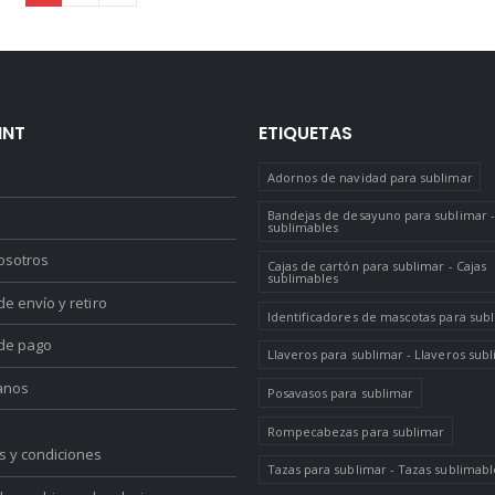
INT
ETIQUETAS
Adornos de navidad para sublimar
Bandejas de desayuno para sublimar -
sublimables
osotros
Cajas de cartón para sublimar - Cajas
sublimables
e envío y retiro
Identificadores de mascotas para sub
de pago
Llaveros para sublimar - Llaveros sub
anos
Posavasos para sublimar
Rompecabezas para sublimar
s y condiciones
Tazas para sublimar - Tazas sublimabl