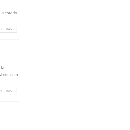
o a estado
EER MÁS...
 la
máxima con
EER MÁS...