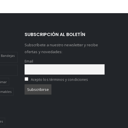
SUBSCRIPCIÓN AL BOLETÍN
Subscríbete a nuestro newsletter y recibe
ofertas y novedades:
 Bandejas
Email
Acepto los términos y condiciones
limar
limables
es