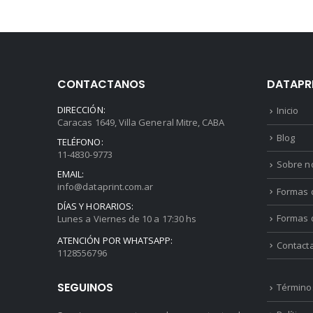
CONTACTANOS
DATAPR
DIRECCIÓN:
Inicio
Caracas 1649, Villa General Mitre, CABA
Blog
TELÉFONO:
11-4830-9773
Sobre n
EMAIL:
info@dataprint.com.ar
Formas d
DÍAS Y HORARIOS:
Formas 
Lunes a Viernes de 10 a 17:30 hs
ATENCIÓN POR WHATSAPP:
Contact
1128556796
SEGUINOS
Término