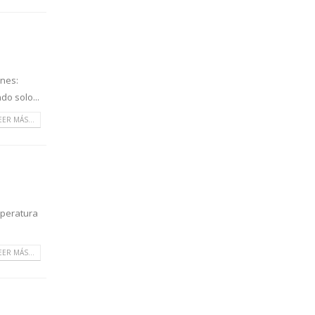
ones:
do solo...
EER MÁS...
mperatura
EER MÁS...