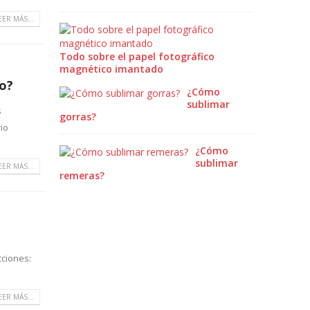
EER MÁS...
Todo sobre el papel fotográfico
magnético imantado
co?
¿Cómo
sublimar
s
gorras?
io
¿Cómo
sublimar
EER MÁS...
remeras?
cciones:
EER MÁS...