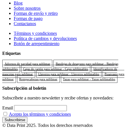
Blog
Sobre nosotros
Formas de envío y retiro
Formas de pago
Contactanos
Términos y condiciones
Política de cambios y devoluciones
Botón de arrepentimiento
Etiquetas
Adornos de navidad para sublimar
Bandejas de desayuno para sublimar - Bandejas
sublimables
Cajas de cartón para sublimar - Cajas sublimables
Identificadores de
mascotas para sublimar
Llaveros para sublimar - Llaveros sublimables
Posavasos para
sublimar
Rompecabezas para sublimar
Tazas para sublimar - Tazas sublimables
Subscripción al boletín
Subscríbete a nuestro newsletter y recibe ofertas y novedades:
Email
Acepto los términos y condiciones
© Data Print 2025. Todos los derechos reservados