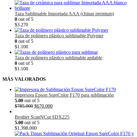
Taza Sublimable Importada AAA (chinas premium)
0
out of 5
$
3.270
Taza de polímero plástico sublimable Polymer
0
out of 5
$
1.100
Taza de polímero plástico sublimable apilable
0
out of 5
$
1.100
MÁS VALORADOS
Impresora Epson SureColor F170 para sublimación
5.00
out of 5
El
El
$
785.000
$
670.000
precio
precio
original
actual
Brother ScanNCut SDX225
era:
es:
5.00
out of 5
$785.000.
$670.000.
$
1.398.000