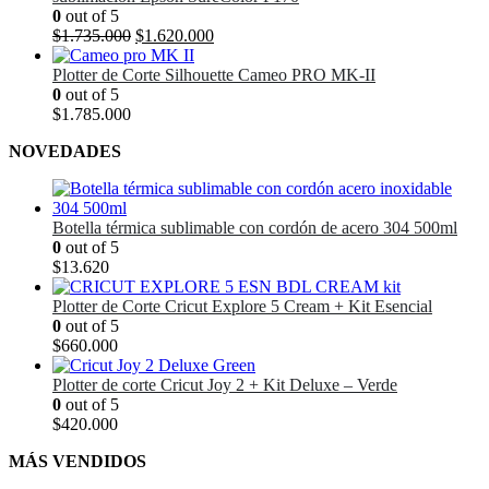
0
out of 5
El
El
$
1.735.000
$
1.620.000
precio
precio
original
actual
Plotter de Corte Silhouette Cameo PRO MK-II
era:
es:
0
out of 5
$1.735.000.
$1.620.000.
$
1.785.000
NOVEDADES
Botella térmica sublimable con cordón de acero 304 500ml
0
out of 5
$
13.620
Plotter de Corte Cricut Explore 5 Cream + Kit Esencial
0
out of 5
$
660.000
Plotter de corte Cricut Joy 2 + Kit Deluxe – Verde
0
out of 5
$
420.000
MÁS VENDIDOS