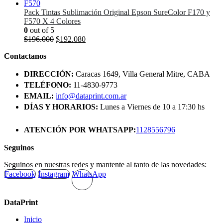
Pack Tintas Sublimación Original Epson SureColor F170 y
F570 X 4 Colores
0
out of 5
El
El
$
196.000
$
192.080
precio
precio
Contactanos
original
actual
era:
es:
DIRECCIÓN:
Caracas 1649, Villa General Mitre, CABA
$196.000.
$192.080.
TELÉFONO:
11-4830-9773
EMAIL:
info@dataprint.com.ar
DÍAS Y HORARIOS:
Lunes a Viernes de 10 a 17:30 hs
ATENCIÓN POR WHATSAPP:
1128556796
Seguinos
Seguinos en nuestras redes y mantente al tanto de las novedades:
Facebook
Instagram
WhatsApp
DataPrint
Inicio