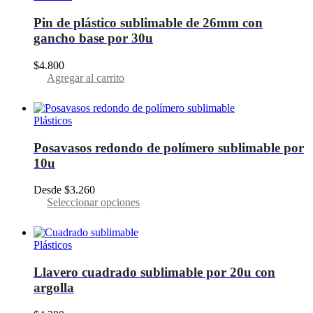
Pin de plástico sublimable de 26mm con
gancho base por 30u
$
4.800
Agregar al carrito
Plásticos
Posavasos redondo de polímero sublimable por
10u
Desde
$
3.260
Este
Seleccionar opciones
producto
tiene
varias
Plásticos
variantes.
Las
Llavero cuadrado sublimable por 20u con
opciones
argolla
se
pueden