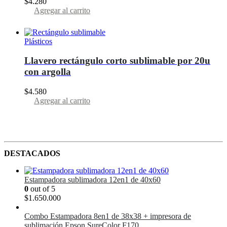
$
4.280
elegir
Agregar al carrito
en
la
página
del
Plásticos
producto
Llavero rectángulo corto sublimable por 20u
con argolla
$
4.580
Agregar al carrito
DESTACADOS
Estampadora sublimadora 12en1 de 40x60
0
out of 5
$
1.650.000
Combo Estampadora 8en1 de 38x38 + impresora de
sublimación Epson SureColor F170