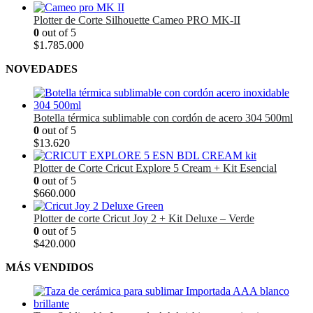
precio
precio
original
actual
Plotter de Corte Silhouette Cameo PRO MK-II
era:
es:
0
out of 5
$1.735.000.
$1.620.000.
$
1.785.000
NOVEDADES
Botella térmica sublimable con cordón de acero 304 500ml
0
out of 5
$
13.620
Plotter de Corte Cricut Explore 5 Cream + Kit Esencial
0
out of 5
$
660.000
Plotter de corte Cricut Joy 2 + Kit Deluxe – Verde
0
out of 5
$
420.000
MÁS VENDIDOS