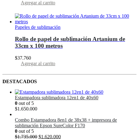
Agregar al carrito
Papeles de sublimación
Rollo de papel de sublimación Artanium de
33cm x 100 metros
$
37.760
Agregar al carrito
DESTACADOS
Estampadora sublimadora 12en1 de 40x60
0
out of 5
$
1.650.000
Combo Estampadora 8en1 de 38x38 + impresora de
sublimación Epson SureColor F170
0
out of 5
El
El
$
1.735.000
$
1.620.000