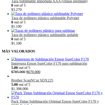
Taza Sublimable Importada AAA (chinas premium)
0
out of 5
$
3.270
Taza de polímero plástico sublimable Polymer
0
out of 5
$
1.100
Taza de polímero plástico sublimable apilable
0
out of 5
$
1.100
MÁS VALORADOS
Impresora Epson SureColor F170 para sublimación
5.00
out of 5
El
El
$
785.000
$
670.000
precio
precio
original
actual
Brother ScanNCut SDX225
era:
es:
5.00
out of 5
$785.000.
$670.000.
$
1.398.000
Pack Tintas Sublimación Original Epson SureColor F170 y