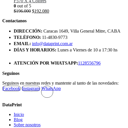
F570 X 4 Colores
0
out of 5
El
El
$
196.000
$
192.080
precio
precio
Contactanos
original
actual
era:
es:
DIRECCIÓN:
Caracas 1649, Villa General Mitre, CABA
$196.000.
$192.080.
TELÉFONO:
11-4830-9773
EMAIL:
info@dataprint.com.ar
DÍAS Y HORARIOS:
Lunes a Viernes de 10 a 17:30 hs
ATENCIÓN POR WHATSAPP:
1128556796
Seguinos
Seguinos en nuestras redes y mantente al tanto de las novedades:
Facebook
Instagram
WhatsApp
DataPrint
Inicio
Blog
Sobre nosotros