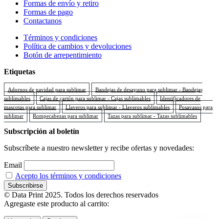
Formas de envío y retiro
Formas de pago
Contactanos
Términos y condiciones
Política de cambios y devoluciones
Botón de arrepentimiento
Etiquetas
Adornos de navidad para sublimar
Bandejas de desayuno para sublimar - Bandejas
sublimables
Cajas de cartón para sublimar - Cajas sublimables
Identificadores de
mascotas para sublimar
Llaveros para sublimar - Llaveros sublimables
Posavasos para
sublimar
Rompecabezas para sublimar
Tazas para sublimar - Tazas sublimables
Subscripción al boletín
Subscríbete a nuestro newsletter y recibe ofertas y novedades:
Email
Acepto los términos y condiciones
© Data Print 2025. Todos los derechos reservados
Agregaste este producto al carrito: