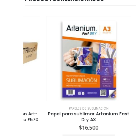
PAPELES DE SUBLIMACIÓN
ón Art-
Papel para sublimar Artanium Fast
Papel p
ra F570
Dry A3
$
16.500