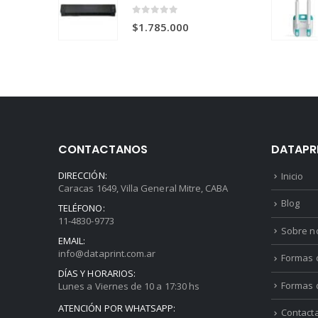
$1.735.000.
$1.620.000.
0
out of 5
$
1.785.000
CONTACTANOS
DATAPR
DIRECCIÓN:
Inicio
Caracas 1649, Villa General Mitre, CABA
Blog
TELÉFONO:
11-4830-9773
Sobre n
EMAIL:
info@dataprint.com.ar
Formas d
DÍAS Y HORARIOS:
Formas 
Lunes a Viernes de 10 a 17:30 hs
ATENCIÓN POR WHATSAPP:
Contact
1128556796