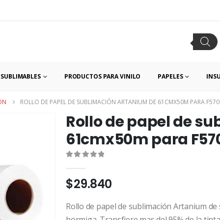
SUBLIMABLES
PRODUCTOS PARA VINILO
PAPELES
INS
ÓN
ROLLO DE PAPEL DE SUBLIMACIÓN ARTANIUM DE 61CMX50M PARA F570
Rollo de papel de s
61cmx50m para F57
0
out of 5
$
29.840
Rollo de papel de sublimación Artanium de 
hormiga. Transfiere mas del 95% de la tinta