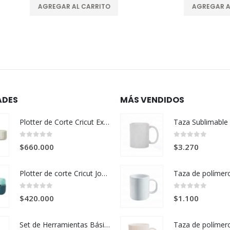
AGREGAR AL CARRITO
AGREGAR AL CARRITO
ADES
MÁS VENDIDOS
Plotter de Corte Cricut Explore 5 Cream + Kit Esencial
0
out of 5
0
out of 5
$
660.000
$
3.270
Plotter de corte Cricut Joy 2 + Kit Deluxe – Verde
0
out of 5
0
out of 5
$
420.000
$
1.100
Set de Herramientas Básicas Cricut x 3 Piezas