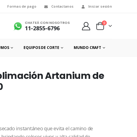
Formas de pago
Contactanos
Iniciar sesión
CHATEÁ CON NOSOTROS
0
11-2855-6796
UMOS
EQUIPOS DE CORTE
MUNDO CRAFT
ublimación Artanium de
0
secado instantáneo que evita el camino de
 brindando colores vivos y alta calidad de