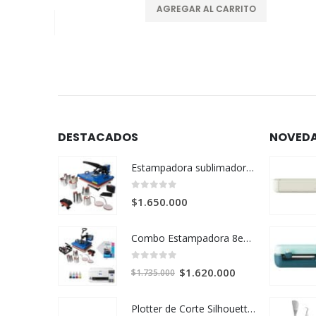
AGREGAR AL CARRITO
DESTACADOS
NOVED
Estampadora sublimadora 12en1 de 40x60
0
out of 5
$
1.650.000
Combo Estampadora 8en1 de 38x38 + impresora de sublimación Epson SureColor F170
0
out of 5
El
El
$
1.620.000
$
1.735.000
precio
precio
original
actual
Plotter de Corte Silhouette Cameo PRO MK-II
era:
es: