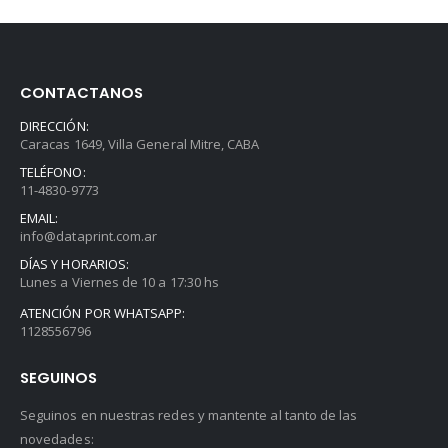
CONTACTANOS
DIRECCIÓN:
Caracas 1649, Villa General Mitre, CABA
TELÉFONO:
11-4830-9773
EMAIL:
info@dataprint.com.ar
DÍAS Y HORARIOS:
Lunes a Viernes de 10 a 17:30 hs
ATENCIÓN POR WHATSAPP:
1128556796
SEGUINOS
Seguinos en nuestras redes y mantente al tanto de las
novedades: