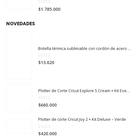
era:
es:
0
out of 5
$
1.785.000
$1.735.000.
$1.620.000.
NOVEDADES
Botella térmica sublimable con cordón de acero 304 500ml
0
out of 5
$
13.620
Plotter de Corte Cricut Explore 5 Cream + Kit Esencial
0
out of 5
$
660.000
Plotter de corte Cricut Joy 2 + Kit Deluxe – Verde
0
out of 5
$
420.000