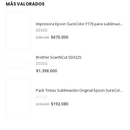
MÁS VALORADOS
Impresora Epson SureColor F170 para sublimación
5.00
out of 5
El
El
$
670.000
$
785.000
precio
precio
original
actual
era:
es:
Brother ScanNCut SDX225
$785.000.
$670.000.
5.00
out of 5
$
1.398.000
Pack Tintas Sublimación Original Epson SureColor F170 y F570 X 4 Colores
0
out of 5
El
El
$
192.080
$
196.000
precio
precio
original
actual
era:
es:
$196.000.
$192.080.