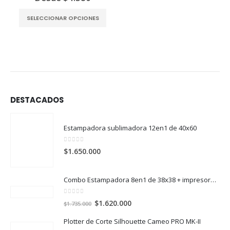
Este producto tiene varias variantes. Las opciones se pueden elegir en la página del producto
SELECCIONAR OPCIONES
DESTACADOS
Estampadora sublimadora 12en1 de 40x60
0
out of 5
$
1.650.000
Combo Estampadora 8en1 de 38x38 + impresora de sublimación Epson SureColor F170
0
out of 5
El
El
$
1.620.000
$
1.735.000
precio
precio
Plotter de Corte Silhouette Cameo PRO MK-II
original
actual