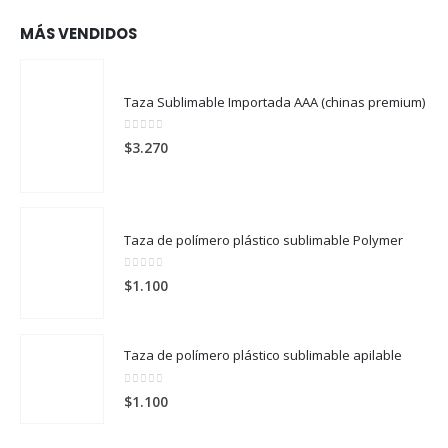
MÁS VENDIDOS
Taza Sublimable Importada AAA (chinas premium)
0
out of 5
$
3.270
Taza de polímero plástico sublimable Polymer
0
out of 5
$
1.100
Taza de polímero plástico sublimable apilable
0
out of 5
$
1.100