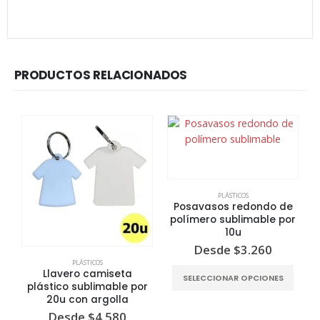
PRODUCTOS RELACIONADOS
PLÁSTICOS
Posavasos redondo de
P
polímero sublimable por
10u
Desde
$
3.260
Este producto tiene varias variantes. Las opciones se pueden ele
PLÁSTICOS
Llavero camiseta
SELECCIONAR OPCIONES
plástico sublimable por
20u con argolla
Desde
$
4.580