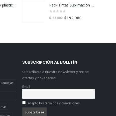
Pack Tintas Sublimación Original Epson SureColor F170 y F570 X 4 Colores
Taza de polímero plástico sublimable apilable
0
out of 5
El
El
$
192.080
$
196.000
precio
precio
original
actual
era:
es:
$196.000.
$192.080.
SUBSCRIPCIÓN AL BOLETÍN
Subscríbete a nuestro newsletter y recibe
ofertas y novedades:
 Bandejas
Email
Acepto los términos y condiciones
limar
limables