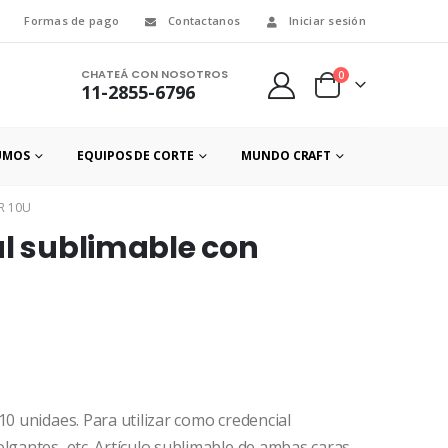
Formas de pago
Contactanos
Iniciar sesión
CHATEÁ CON NOSOTROS
0
11-2855-6796
UMOS
EQUIPOS DE CORTE
MUNDO CRAFT
R 10U
al sublimable con
10 unidaes. Para utilizar como credencial
lgantes, etc. Artículo sublimable de ambas caras.