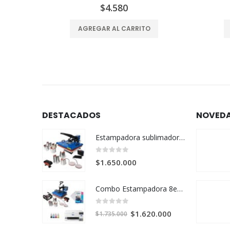
$
4.580
AGREGAR AL CARRITO
DESTACADOS
NOVED
Estampadora sublimadora 12en1 de 40x60
0
out of 5
$
1.650.000
Combo Estampadora 8en1 de 38x38 + impresora de sublimación Epson SureColor F170
0
out of 5
El
El
$
1.620.000
$
1.735.000
precio
precio