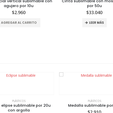
ial vertical sublimable con
Cinta sublimable con mo
agujero por 10u
por 50u
$
2.960
$
33.040
AGREGAR AL CARRITO
LEER MÁS
PLÁSTICOS
PLÁSTICOS
o elipse sublimable por 20u
Medalla sublimable por
con argolla
$
2.910