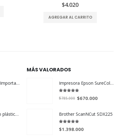
$
4.020
AGREGAR AL CARRITO
MÁS VALORADOS
Impresora Epson SureColor F170 para sublimación
Taza Sublimable Importada AAA (chinas premium)
5.00
out of 5
El
El
$
670.000
$
785.000
precio
precio
original
actual
Taza de polímero plástico sublimable Polymer
Brother ScanNCut SDX225
era:
es:
$785.000.
$670.000.
5.00
out of 5
$
1.398.000