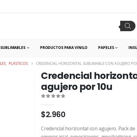
SUBLIMABLES
PRODUCTOS PARA VINILO
PAPELES
INS
LES
,
PLÁSTICOS
CREDENCIAL HORIZONTAL SUBLIMABLE CON AGUJERO PO
Credencial horizont
agujero por 10u
0
out of 5
$
2.960
Credencial horizontal con agujero. Pack de 
empresarial, exposiciones, merchadising, co