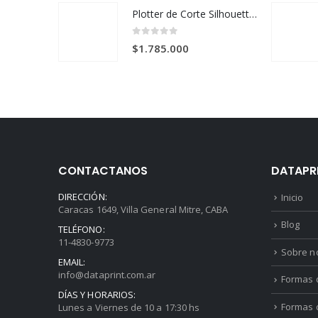
original
actual
Plotter de Corte Silhouette Cameo PRO MK-II
era:
es:
$1.735.000.
$1.620.000.
0
out of 5
$
1.785.000
CONTACTANOS
DATAPR
DIRECCIÓN:
Inicio
Caracas 1649, Villa General Mitre, CABA
Blog
TELÉFONO:
11-4830-9773
Sobre n
EMAIL:
info@dataprint.com.ar
Formas d
DÍAS Y HORARIOS:
Formas 
Lunes a Viernes de 10 a 17:30 hs