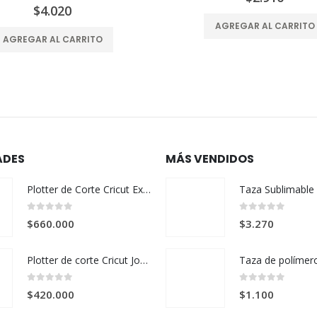
$
4.020
AGREGAR AL CARRITO
AGREGAR AL CARRITO
ADES
MÁS VENDIDOS
Plotter de Corte Cricut Explore 5 Cream + Kit Esencial
0
out of 5
0
out of 5
$
660.000
$
3.270
Plotter de corte Cricut Joy 2 + Kit Deluxe – Verde
0
out of 5
0
out of 5
$
420.000
$
1.100