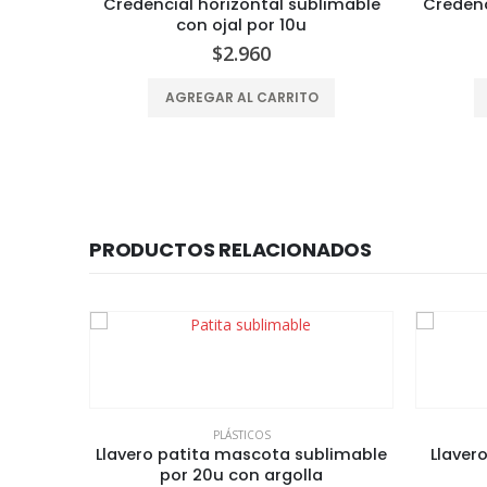
Credencial horizontal sublimable
Credenc
con ojal por 10u
$
2.960
AGREGAR AL CARRITO
PRODUCTOS RELACIONADOS
PLÁSTICOS
por 10u
Llavero patita mascota sublimable
Llaver
por 20u con argolla