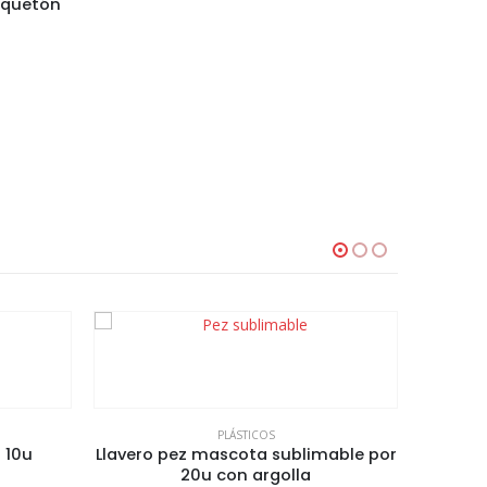
squetón
PLÁSTICOS
 10u
Llavero pez mascota sublimable por
Par de c
20u con argolla