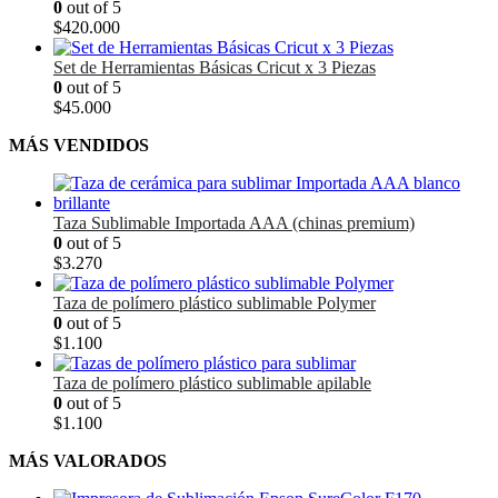
0
out of 5
$
420.000
Set de Herramientas Básicas Cricut x 3 Piezas
0
out of 5
$
45.000
MÁS VENDIDOS
Taza Sublimable Importada AAA (chinas premium)
0
out of 5
$
3.270
Taza de polímero plástico sublimable Polymer
0
out of 5
$
1.100
Taza de polímero plástico sublimable apilable
0
out of 5
$
1.100
MÁS VALORADOS