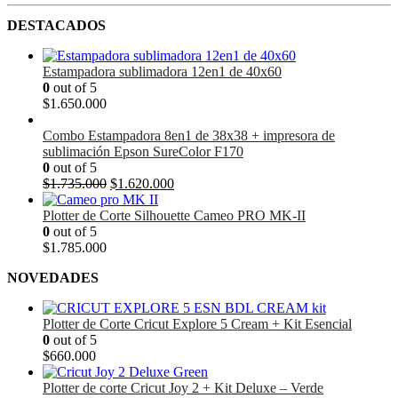
DESTACADOS
Estampadora sublimadora 12en1 de 40x60
0
out of 5
$
1.650.000
Combo Estampadora 8en1 de 38x38 + impresora de
sublimación Epson SureColor F170
0
out of 5
El
El
$
1.735.000
$
1.620.000
precio
precio
original
actual
Plotter de Corte Silhouette Cameo PRO MK-II
era:
es:
0
out of 5
$1.735.000.
$1.620.000.
$
1.785.000
NOVEDADES
Plotter de Corte Cricut Explore 5 Cream + Kit Esencial
0
out of 5
$
660.000
Plotter de corte Cricut Joy 2 + Kit Deluxe – Verde