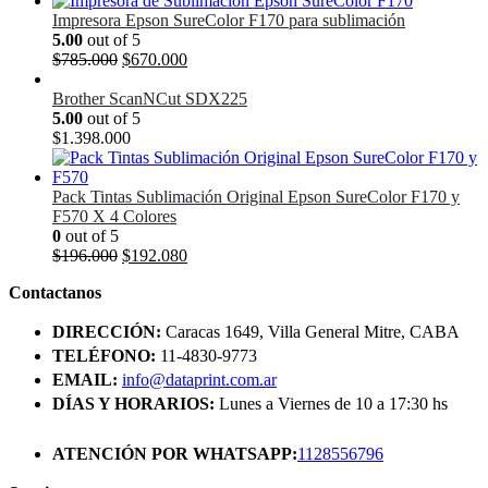
Impresora Epson SureColor F170 para sublimación
5.00
out of 5
El
El
$
785.000
$
670.000
precio
precio
original
actual
Brother ScanNCut SDX225
era:
es:
5.00
out of 5
$785.000.
$670.000.
$
1.398.000
Pack Tintas Sublimación Original Epson SureColor F170 y
F570 X 4 Colores
0
out of 5
El
El
$
196.000
$
192.080
precio
precio
Contactanos
original
actual
era:
es:
DIRECCIÓN:
Caracas 1649, Villa General Mitre, CABA
$196.000.
$192.080.
TELÉFONO:
11-4830-9773
EMAIL:
info@dataprint.com.ar
DÍAS Y HORARIOS:
Lunes a Viernes de 10 a 17:30 hs
ATENCIÓN POR WHATSAPP:
1128556796