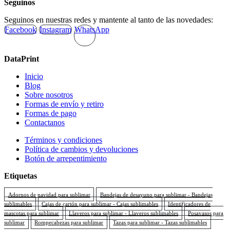
Seguinos
Seguinos en nuestras redes y mantente al tanto de las novedades:
Facebook
Instagram
WhatsApp
DataPrint
Inicio
Blog
Sobre nosotros
Formas de envío y retiro
Formas de pago
Contactanos
Términos y condiciones
Política de cambios y devoluciones
Botón de arrepentimiento
Etiquetas
Adornos de navidad para sublimar
Bandejas de desayuno para sublimar - Bandejas
sublimables
Cajas de cartón para sublimar - Cajas sublimables
Identificadores de
mascotas para sublimar
Llaveros para sublimar - Llaveros sublimables
Posavasos para
sublimar
Rompecabezas para sublimar
Tazas para sublimar - Tazas sublimables