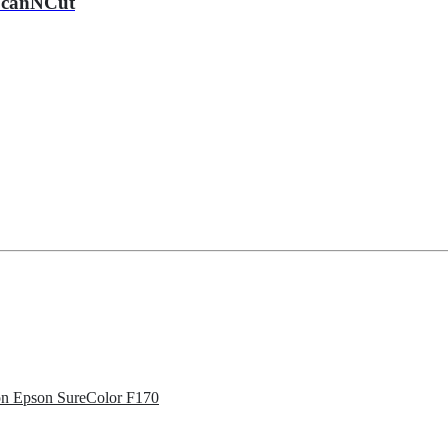
 ScanNCut
ón Epson SureColor F170