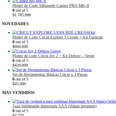
precio
precio
original
actual
Plotter de Corte Silhouette Cameo PRO MK-II
era:
es:
0
out of 5
$1.735.000.
$1.620.000.
$
1.785.000
NOVEDADES
Plotter de Corte Cricut Explore 5 Cream + Kit Esencial
0
out of 5
$
660.000
Plotter de corte Cricut Joy 2 + Kit Deluxe – Verde
0
out of 5
$
420.000
Set de Herramientas Básicas Cricut x 3 Piezas
0
out of 5
$
45.000
MÁS VENDIDOS
Taza Sublimable Importada AAA (chinas premium)
0
out of 5
$
3.270