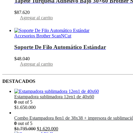
Tapete Turquesa Adhesivo Bajo 30×60 Brother
$
87.620
Agregar al carrito
Accesorios Brother ScanNCut
Soporte De Filo Automático Estándar
$
48.040
Agregar al carrito
DESTACADOS
Estampadora sublimadora 12en1 de 40x60
0
out of 5
$
1.650.000
Combo Estampadora 8en1 de 38x38 + impresora de sublimaci
0
out of 5
El
El
$
1.735.000
$
1.620.000