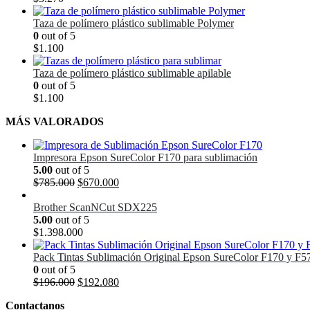
Taza de polímero plástico sublimable Polymer
0
out of 5
$
1.100
Taza de polímero plástico sublimable apilable
0
out of 5
$
1.100
MÁS VALORADOS
Impresora Epson SureColor F170 para sublimación
5.00
out of 5
El
El
$
785.000
$
670.000
precio
precio
original
actual
Brother ScanNCut SDX225
era:
es:
5.00
out of 5
$785.000.
$670.000.
$
1.398.000
Pack Tintas Sublimación Original Epson SureColor F170 y F5
0
out of 5
El
El
$
196.000
$
192.080
precio
precio
Contactanos
original
actual