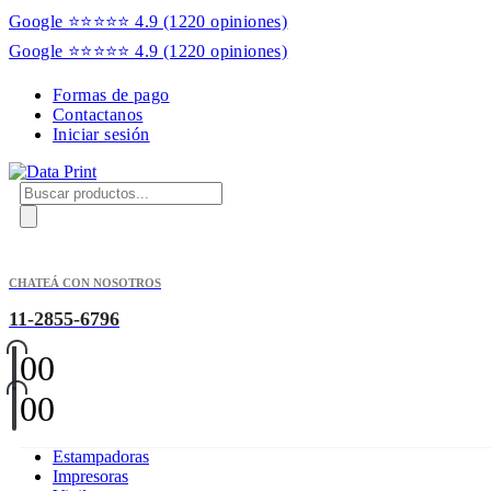
Google ⭐⭐⭐⭐⭐ 4.9
(1220 opiniones)
Google ⭐⭐⭐⭐⭐ 4.9
(1220 opiniones)
Formas de pago
Contactanos
Iniciar sesión
Products
search
CHATEÁ CON NOSOTROS
11-2855-6796
0
0
0
0
Estampadoras
Impresoras