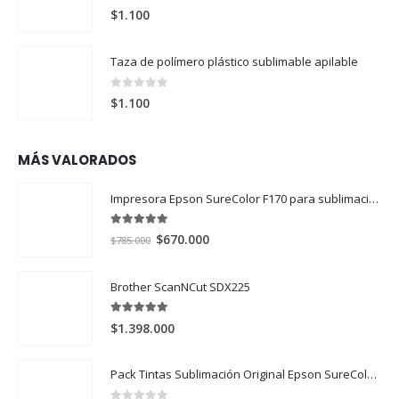
0
out of 5
$
1.100
Taza de polímero plástico sublimable apilable
0
out of 5
$
1.100
MÁS VALORADOS
Impresora Epson SureColor F170 para sublimación
5.00
out of 5
El
El
$
670.000
$
785.000
precio
precio
original
actual
Brother ScanNCut SDX225
era:
es:
$785.000.
$670.000.
5.00
out of 5
$
1.398.000
Pack Tintas Sublimación Original Epson SureColor F170 y F570 X 4 Colores