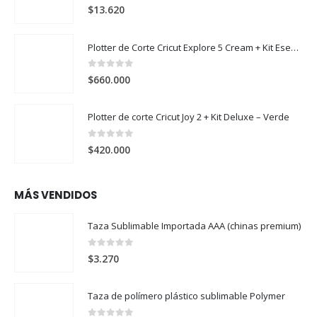
0
out of 5
$
13.620
Plotter de Corte Cricut Explore 5 Cream + Kit Esencial
0
out of 5
$
660.000
Plotter de corte Cricut Joy 2 + Kit Deluxe – Verde
0
out of 5
$
420.000
MÁS VENDIDOS
Taza Sublimable Importada AAA (chinas premium)
0
out of 5
$
3.270
Taza de polímero plástico sublimable Polymer