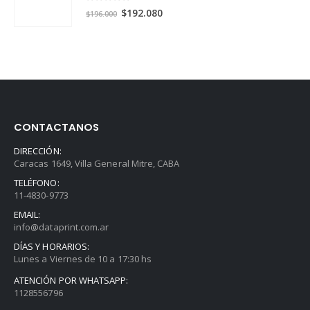
0
out of 5
El
El
$
192.080
$
196.000
precio
precio
original
actual
era:
es:
$196.000.
$192.080.
CONTACTANOS
DIRECCIÓN:
Caracas 1649, Villa General Mitre, CABA
TELÉFONO:
11-4830-9773
EMAIL:
info@dataprint.com.ar
DÍAS Y HORARIOS:
Lunes a Viernes de 10 a 17:30 hs
ATENCIÓN POR WHATSAPP:
1128556796