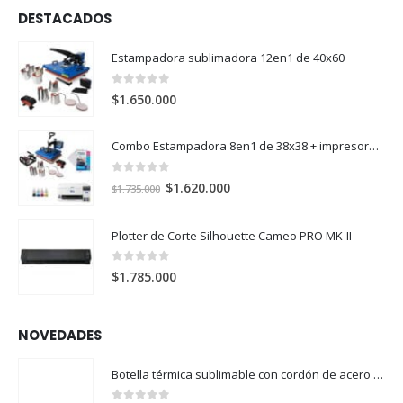
DESTACADOS
Estampadora sublimadora 12en1 de 40x60
0
out of 5
$
1.650.000
Combo Estampadora 8en1 de 38x38 + impresora de sublimación Epson SureColor F170
0
out of 5
El
El
$
1.620.000
$
1.735.000
precio
precio
original
actual
Plotter de Corte Silhouette Cameo PRO MK-II
era:
es:
$1.735.000.
$1.620.000.
0
out of 5
$
1.785.000
NOVEDADES
Botella térmica sublimable con cordón de acero 304 500ml