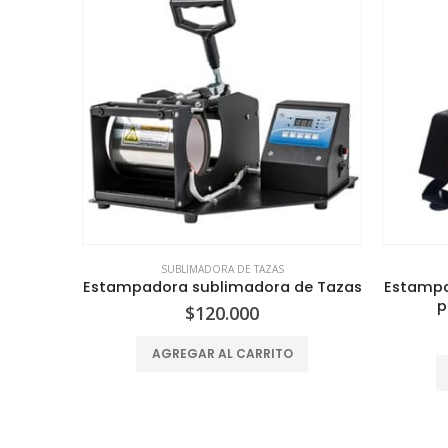
SUBLIMADORA DE TAZAS
hopp,
Estampadora sublimadora de Tazas
Estampa
1
p
$
120.000
AGREGAR AL CARRITO