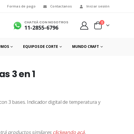
Formas de pago
Contactanos
Iniciar sesión
CHATEÁ CON NOSOTROS
0
11-2855-6796
UMOS
EQUIPOS DE CORTE
MUNDO CRAFT
s 3 en 1
on 3 bases. Indicador digital de temperatura y
ntrá productos similares
clickeando acá
.