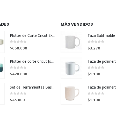
ADES
MÁS VENDIDOS
Plotter de Corte Cricut Explore 5 Cream + Kit Esencial
0
out of 5
0
out of 5
$
660.000
$
3.270
Plotter de corte Cricut Joy 2 + Kit Deluxe – Verde
0
out of 5
0
out of 5
$
420.000
$
1.100
Set de Herramientas Básicas Cricut x 3 Piezas
0
out of 5
0
out of 5
$
45.000
$
1.100