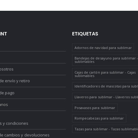
INT
ETIQUETAS
Adornos de navidad para sublimar
Bandejas de desayuno para sublimar -
sublimables
osotros
Cajas de cartón para sublimar - Cajas
sublimables
e envío y retiro
Identificadores de mascotas para sub
de pago
Llaveros para sublimar - Llaveros sub
anos
Posavasos para sublimar
Rompecabezas para sublimar
s y condiciones
Tazas para sublimar - Tazas sublimabl
 de cambios y devoluciones