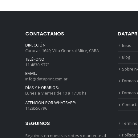
CONTACTANOS
DATAPR
DIRECCIÓN:
Inicio
Caracas 1649, Villa General Mitre, CABA
Blog
TELÉFONO:
11-4830-9773
Sobre n
EMAIL:
info@dataprint.com.ar
Formas d
DÍAS Y HORARIOS:
Formas 
Lunes a Viernes de 10 a 17:30 hs
ATENCIÓN POR WHATSAPP:
Contact
1128556796
SEGUINOS
Término
Política
Seguinos en nuestras redes y mantente al