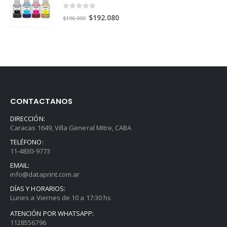
0
out of 5
El
El
$
192.080
$
196.000
precio
precio
original
actual
era:
es:
$196.000.
$192.080.
CONTACTANOS
DIRECCIÓN:
Caracas 1649, Villa General Mitre, CABA
TELÉFONO:
11-4830-9773
EMAIL:
info@dataprint.com.ar
DÍAS Y HORARIOS:
Lunes a Viernes de 10 a 17:30 hs
ATENCIÓN POR WHATSAPP:
1128556796