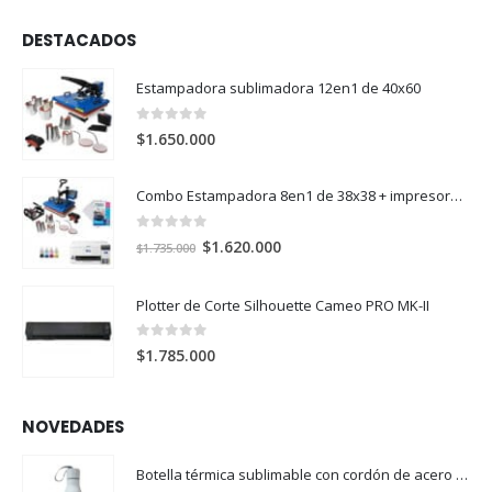
DESTACADOS
Estampadora sublimadora 12en1 de 40x60
0
out of 5
$
1.650.000
Combo Estampadora 8en1 de 38x38 + impresora de sublimación Epson SureColor F170
0
out of 5
El
El
$
1.620.000
$
1.735.000
precio
precio
original
actual
Plotter de Corte Silhouette Cameo PRO MK-II
era:
es:
$1.735.000.
$1.620.000.
0
out of 5
$
1.785.000
NOVEDADES
Botella térmica sublimable con cordón de acero 304 500ml