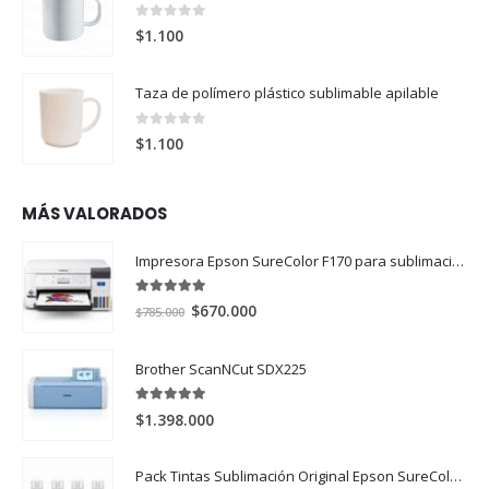
0
out of 5
$
1.100
Taza de polímero plástico sublimable apilable
0
out of 5
$
1.100
MÁS VALORADOS
Impresora Epson SureColor F170 para sublimación
5.00
out of 5
El
El
$
670.000
$
785.000
precio
precio
original
actual
Brother ScanNCut SDX225
era:
es:
$785.000.
$670.000.
5.00
out of 5
$
1.398.000
Pack Tintas Sublimación Original Epson SureColor F170 y F570 X 4 Colores