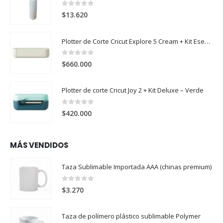
0
out of 5
$
13.620
Plotter de Corte Cricut Explore 5 Cream + Kit Esencial
0
out of 5
$
660.000
Plotter de corte Cricut Joy 2 + Kit Deluxe – Verde
0
out of 5
$
420.000
MÁS VENDIDOS
Taza Sublimable Importada AAA (chinas premium)
0
out of 5
$
3.270
Taza de polímero plástico sublimable Polymer