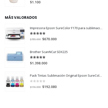
0
out of 5
$
1.100
MÁS VALORADOS
Impresora Epson SureColor F170 para sublimación
5.00
out of 5
El
El
$
670.000
$
785.000
precio
precio
original
actual
Brother ScanNCut SDX225
era:
es:
$785.000.
$670.000.
5.00
out of 5
$
1.398.000
Pack Tintas Sublimación Original Epson SureColor F170 y F570 X 4 Colores
0
out of 5
El
El
$
192.080
$
196.000
precio
precio
original
actual
era:
es:
$196.000.
$192.080.