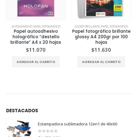
AUTOADHESIVO
,
PAPEL FOTOGRÁFICO
GLOSSY BRILLANTE
,
PAPEL FOTOGRÁFICO
Papel autoadhesivo
Papel fotográfico brillante
holográfico “destello
glossy A4 200gr por 100
brillante” A4 x 20 hojas
hojas
$
11.070
$
11.630
AGREGAR AL CARRITO
AGREGAR AL CARRITO
DESTACADOS
Estampadora sublimadora 12en1 de 40x60
0
out of 5