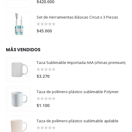
$
420.000
Set de Herramientas Básicas Cricut x 3 Piezas
0
out of 5
$
45.000
MÁS VENDIDOS
Taza Sublimable Importada AAA (chinas premium)
0
out of 5
$
3.270
Taza de polímero plástico sublimable Polymer
0
out of 5
$
1.100
Taza de polímero plástico sublimable apilable