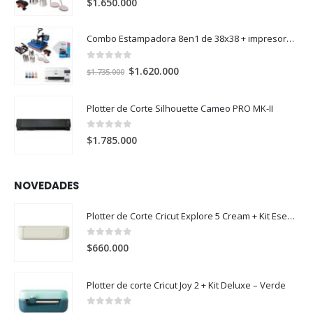
$
1.650.000
Combo Estampadora 8en1 de 38x38 + impresora de sublimación Epson SureColor F170
0
out of 5
El
El
$
1.620.000
$
1.735.000
precio
precio
original
actual
Plotter de Corte Silhouette Cameo PRO MK-II
era:
es:
$1.735.000.
$1.620.000.
0
out of 5
$
1.785.000
NOVEDADES
Plotter de Corte Cricut Explore 5 Cream + Kit Esencial
0
out of 5
$
660.000
Plotter de corte Cricut Joy 2 + Kit Deluxe – Verde
0
out of 5