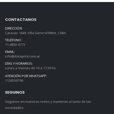
CONTACTANOS
DIRECCIÓN:
Caracas 1649, Villa General Mitre, CABA
TELÉFONO:
11-4830-9773
EMAIL:
info@dataprint.com.ar
DÍAS Y HORARIOS:
Lunes a Viernes de 10 a 17:30 hs
ATENCIÓN POR WHATSAPP:
1128556796
SEGUINOS
Seguinos en nuestras redes y mantente al tanto de las
novedades: