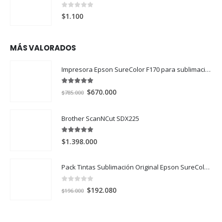
0
out of 5
$
1.100
MÁS VALORADOS
Impresora Epson SureColor F170 para sublimación
5.00
out of 5
El
El
$
670.000
$
785.000
precio
precio
original
actual
Brother ScanNCut SDX225
era:
es:
$785.000.
$670.000.
5.00
out of 5
$
1.398.000
Pack Tintas Sublimación Original Epson SureColor F170 y F570 X 4 Colores
0
out of 5
El
El
$
192.080
$
196.000
precio
precio
original
actual
era:
es: