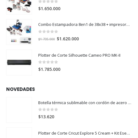
0
out of 5
$
1.650.000
Combo Estampadora 8en1 de 38x38 + impresora de sublimación Epson SureColor F170
0
out of 5
El
El
$
1.620.000
$
1.735.000
precio
precio
original
actual
Plotter de Corte Silhouette Cameo PRO MK-II
era:
es:
$1.735.000.
$1.620.000.
0
out of 5
$
1.785.000
NOVEDADES
Botella térmica sublimable con cordón de acero 304 500ml
0
out of 5
$
13.620
Plotter de Corte Cricut Explore 5 Cream + Kit Esencial