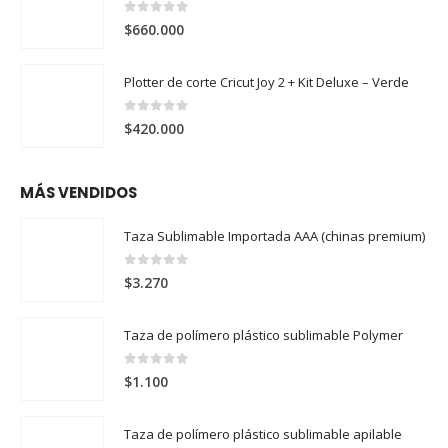
0
out of 5
$
660.000
Plotter de corte Cricut Joy 2 + Kit Deluxe – Verde
0
out of 5
$
420.000
MÁS VENDIDOS
Taza Sublimable Importada AAA (chinas premium)
0
out of 5
$
3.270
Taza de polímero plástico sublimable Polymer
0
out of 5
$
1.100
Taza de polímero plástico sublimable apilable