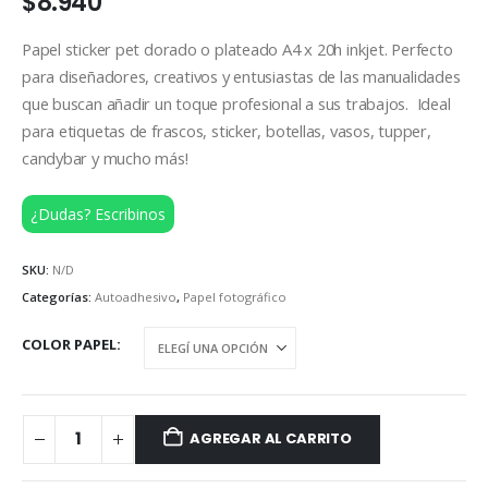
$
8.940
Papel sticker pet dorado o plateado A4 x 20h inkjet. Perfecto
para diseñadores, creativos y entusiastas de las manualidades
que buscan añadir un toque profesional a sus trabajos. Ideal
para etiquetas de frascos, sticker, botellas, vasos, tupper,
candybar y mucho más!
¿Dudas? Escribinos
SKU:
N/D
Categorías:
Autoadhesivo
,
Papel fotográfico
COLOR PAPEL
AGREGAR AL CARRITO