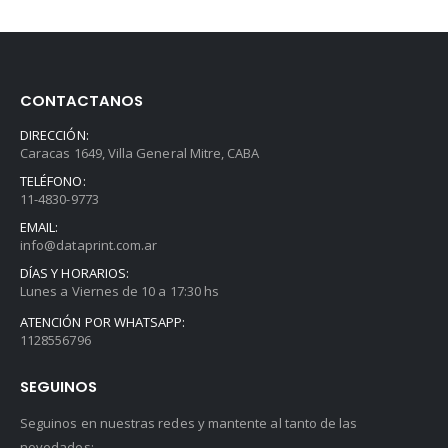
$196.000.
$192.080.
CONTACTANOS
DIRECCIÓN:
Caracas 1649, Villa General Mitre, CABA
TELÉFONO:
11-4830-9773
EMAIL:
info@dataprint.com.ar
DÍAS Y HORARIOS:
Lunes a Viernes de 10 a 17:30 hs
ATENCIÓN POR WHATSAPP:
1128556796
SEGUINOS
Seguinos en nuestras redes y mantente al tanto de las
novedades: