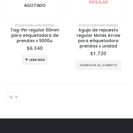
AGOTADO
ETIQUETADORA PARA PRENDAS
ETIQUETADORA PARA PRENDAS
Tag-Pin regular 50mm
Aguja de repuesto
para etiquetadora de
regular Motex Arrow
prendas x 5000u.
para etiquetadora
io
prendas x unidad
$
6.340
al
$
1.720
LEER MÁS
20.000.
AGREGAR AL CARRITO