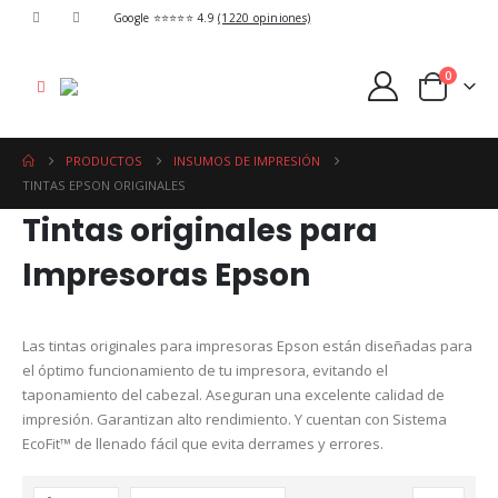
Google ⭐⭐⭐⭐⭐ 4.9
(1220 opiniones)
0
PRODUCTOS
INSUMOS DE IMPRESIÓN
TINTAS EPSON ORIGINALES
Tintas originales para
Impresoras Epson
Las tintas originales para impresoras Epson están diseñadas para
el óptimo funcionamiento de tu impresora, evitando el
taponamiento del cabezal. Aseguran una excelente calidad de
impresión. Garantizan alto rendimiento. Y cuentan con Sistema
EcoFit™ de llenado fácil que evita derrames y errores.