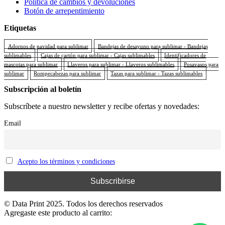
Política de cambios y devoluciones
Botón de arrepentimiento
Etiquetas
Adornos de navidad para sublimar
Bandejas de desayuno para sublimar - Bandejas
sublimables
Cajas de cartón para sublimar - Cajas sublimables
Identificadores de
mascotas para sublimar
Llaveros para sublimar - Llaveros sublimables
Posavasos para
sublimar
Rompecabezas para sublimar
Tazas para sublimar - Tazas sublimables
Subscripción al boletín
Subscríbete a nuestro newsletter y recibe ofertas y novedades:
Email
Acepto los términos y condiciones
© Data Print 2025. Todos los derechos reservados
Agregaste este producto al carrito: