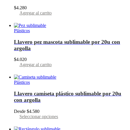
se
$
4.280
pueden
Agregar al carrito
elegir
en
la
página
Plásticos
del
producto
Llavero pez mascota sublimable por 20u con
argolla
$
4.020
Agregar al carrito
Plásticos
Llavero camiseta plástico sublimable por 20u
con argolla
Desde
$
4.580
Este
Seleccionar opciones
producto
tiene