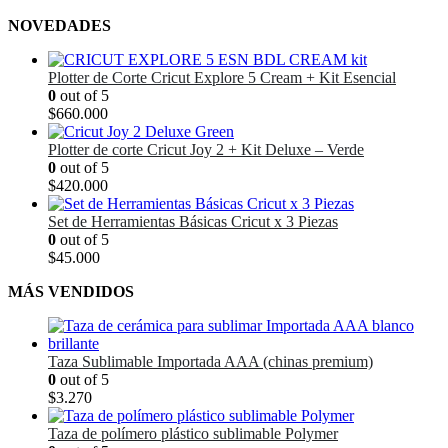
NOVEDADES
Plotter de Corte Cricut Explore 5 Cream + Kit Esencial
0
out of 5
$
660.000
Plotter de corte Cricut Joy 2 + Kit Deluxe – Verde
0
out of 5
$
420.000
Set de Herramientas Básicas Cricut x 3 Piezas
0
out of 5
$
45.000
MÁS VENDIDOS
Taza Sublimable Importada AAA (chinas premium)
0
out of 5
$
3.270
Taza de polímero plástico sublimable Polymer