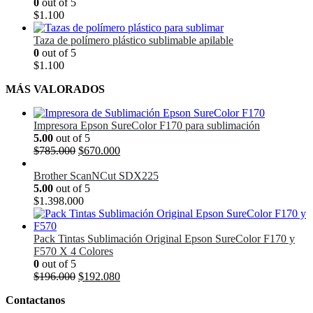
0
out of 5
$
1.100
Taza de polímero plástico sublimable apilable
0
out of 5
$
1.100
MÁS VALORADOS
Impresora Epson SureColor F170 para sublimación
5.00
out of 5
El
El
$
785.000
$
670.000
precio
precio
original
actual
Brother ScanNCut SDX225
era:
es:
5.00
out of 5
$785.000.
$670.000.
$
1.398.000
Pack Tintas Sublimación Original Epson SureColor F170 y
F570 X 4 Colores
0
out of 5
El
El
$
196.000
$
192.080
precio
precio
Contactanos
original
actual