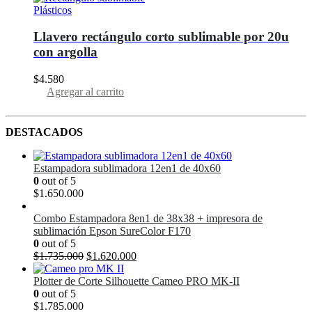
varias
Plásticos
variantes.
Las
Llavero rectángulo corto sublimable por 20u
opciones
con argolla
se
pueden
$
4.580
elegir
Agregar al carrito
en
la
página
del
DESTACADOS
producto
Estampadora sublimadora 12en1 de 40x60
0
out of 5
$
1.650.000
Combo Estampadora 8en1 de 38x38 + impresora de
sublimación Epson SureColor F170
0
out of 5
El
El
$
1.735.000
$
1.620.000
precio
precio
original
actual
Plotter de Corte Silhouette Cameo PRO MK-II
era:
es:
0
out of 5
$1.735.000.
$1.620.000.
$
1.785.000