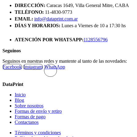
era:
es:
DIRECCIÓN:
Caracas 1649, Villa General Mitre, CABA
$196.000.
$192.080.
TELÉFONO:
11-4830-9773
EMAIL:
info@dataprint.com.ar
DÍAS Y HORARIOS:
Lunes a Viernes de 10 a 17:30 hs
ATENCIÓN POR WHATSAPP:
1128556796
Seguinos
Seguinos en nuestras redes y mantente al tanto de las novedades:
Facebook
Instagram
WhatsApp
DataPrint
Inicio
Blog
Sobre nosotros
Formas de envío y retiro
Formas de pago
Contactanos
Términos y condiciones