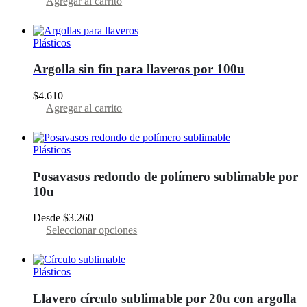
Agregar al carrito
Plásticos
Argolla sin fin para llaveros por 100u
$
4.610
Agregar al carrito
Plásticos
Posavasos redondo de polímero sublimable por
10u
Desde
$
3.260
Este
Seleccionar opciones
producto
tiene
varias
Plásticos
variantes.
Las
Llavero círculo sublimable por 20u con argolla
opciones