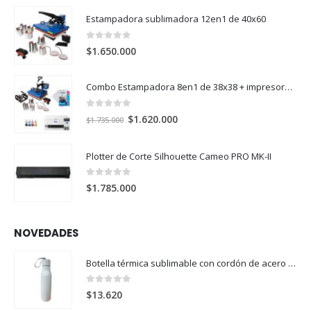
Estampadora sublimadora 12en1 de 40x60
0
out of 5
$
1.650.000
Combo Estampadora 8en1 de 38x38 + impresora de sublimación Epson SureColor F170
0
out of 5
El
El
$
1.620.000
$
1.735.000
precio
precio
original
actual
Plotter de Corte Silhouette Cameo PRO MK-II
era:
es:
$1.735.000.
$1.620.000.
0
out of 5
$
1.785.000
NOVEDADES
Botella térmica sublimable con cordón de acero 304 500ml
0
out of 5
$
13.620