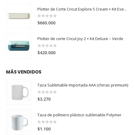
Plotter de Corte Cricut Explore 5 Cream + Kit Esencial
0
out of 5
$
660.000
Plotter de corte Cricut Joy 2 + Kit Deluxe – Verde
0
out of 5
$
420.000
MÁS VENDIDOS
Taza Sublimable Importada AAA (chinas premium)
0
out of 5
$
3.270
Taza de polímero plástico sublimable Polymer
0
out of 5
$
1.100