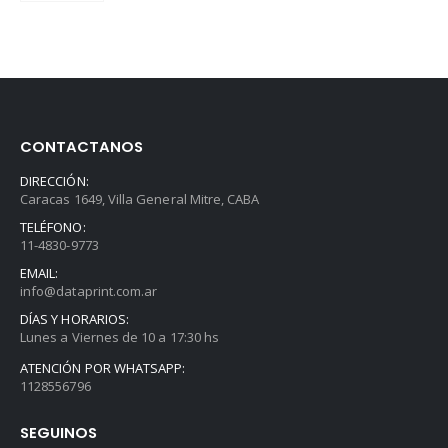
precio
precio
original
actual
era:
es:
$196.000.
$192.080.
CONTACTANOS
DIRECCIÓN:
Caracas 1649, Villa General Mitre, CABA
TELÉFONO:
11-4830-9773
EMAIL:
info@dataprint.com.ar
DÍAS Y HORARIOS:
Lunes a Viernes de 10 a 17:30 hs
ATENCIÓN POR WHATSAPP:
1128556796
SEGUINOS