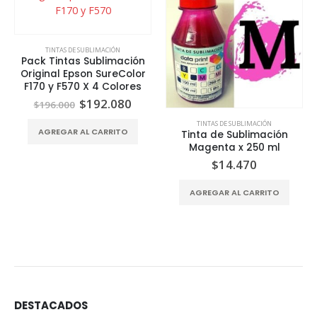
TINTAS DE SUBLIMACIÓN
Pack Tintas Sublimación
Original Epson SureColor
F170 y F570 X 4 Colores
El
El
$
192.080
$
196.000
precio
precio
original
actual
TINTAS DE SUBLIMACIÓN
AGREGAR AL CARRITO
Tinta de Sublimación
era:
es:
$196.000.
$192.080.
Magenta x 250 ml
$
14.470
AGREGAR AL CARRITO
DESTACADOS