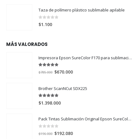
Taza de polímero plástico sublimable apilable
0
out of 5
$
1.100
MÁS VALORADOS
Impresora Epson SureColor F170 para sublimación
5.00
out of 5
El
El
$
670.000
$
785.000
precio
precio
original
actual
Brother ScanNCut SDX225
era:
es:
$785.000.
$670.000.
5.00
out of 5
$
1.398.000
Pack Tintas Sublimación Original Epson SureColor F170 y F570 X 4 Colores
0
out of 5
El
El
$
192.080
$
196.000