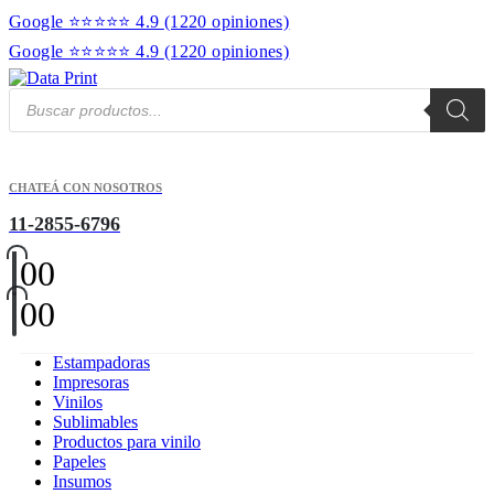
Google ⭐⭐⭐⭐⭐ 4.9
(1220 opiniones)
Google ⭐⭐⭐⭐⭐ 4.9
(1220 opiniones)
Products
search
CHATEÁ CON NOSOTROS
11-2855-6796
0
0
0
0
Estampadoras
Impresoras
Vinilos
Sublimables
Productos para vinilo
Papeles
Insumos