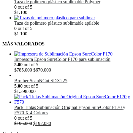
Taza de polímero plástico sublimable Polymer
0
out of 5
$
1.100
Taza de polímero plástico sublimable apilable
0
out of 5
$
1.100
MÁS VALORADOS
Impresora Epson SureColor F170 para sublimación
5.00
out of 5
El
El
$
785.000
$
670.000
precio
precio
original
actual
Brother ScanNCut SDX225
era:
es:
5.00
out of 5
$785.000.
$670.000.
$
1.398.000
Pack Tintas Sublimación Original Epson SureColor F170 y
F570 X 4 Colores
0
out of 5
El
El
$
196.000
$
192.080
precio
precio