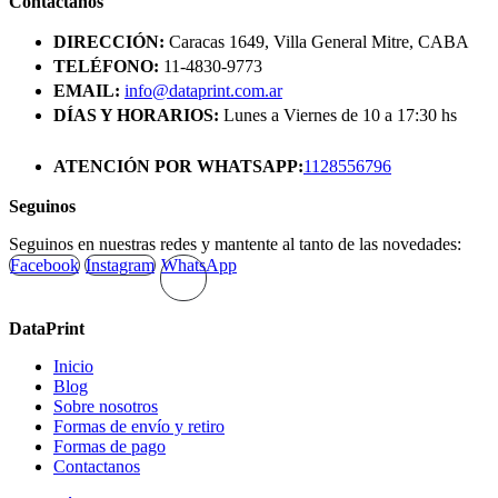
Contactanos
original
actual
era:
es:
DIRECCIÓN:
Caracas 1649, Villa General Mitre, CABA
$196.000.
$192.080.
TELÉFONO:
11-4830-9773
EMAIL:
info@dataprint.com.ar
DÍAS Y HORARIOS:
Lunes a Viernes de 10 a 17:30 hs
ATENCIÓN POR WHATSAPP:
1128556796
Seguinos
Seguinos en nuestras redes y mantente al tanto de las novedades:
Facebook
Instagram
WhatsApp
DataPrint
Inicio
Blog
Sobre nosotros
Formas de envío y retiro
Formas de pago
Contactanos