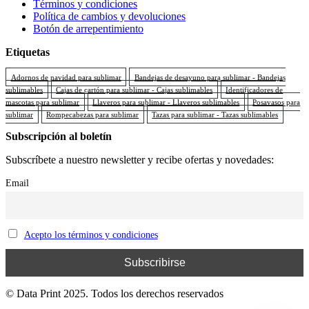
Términos y condiciones
Política de cambios y devoluciones
Botón de arrepentimiento
Etiquetas
Adornos de navidad para sublimar
Bandejas de desayuno para sublimar - Bandejas
sublimables
Cajas de cartón para sublimar - Cajas sublimables
Identificadores de
mascotas para sublimar
Llaveros para sublimar - Llaveros sublimables
Posavasos para
sublimar
Rompecabezas para sublimar
Tazas para sublimar - Tazas sublimables
Subscripción al boletín
Subscríbete a nuestro newsletter y recibe ofertas y novedades:
Email
Acepto los términos y condiciones
© Data Print 2025. Todos los derechos reservados