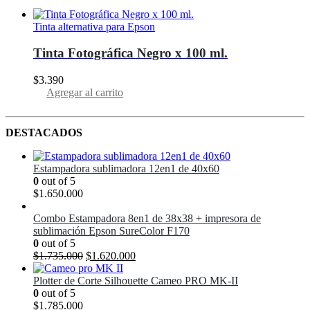
Tinta alternativa para Epson
Tinta Fotográfica Negro x 100 ml.
$
3.390
Agregar al carrito
DESTACADOS
Estampadora sublimadora 12en1 de 40x60
0
out of 5
$
1.650.000
Combo Estampadora 8en1 de 38x38 + impresora de
sublimación Epson SureColor F170
0
out of 5
El
El
$
1.735.000
$
1.620.000
precio
precio
original
actual
Plotter de Corte Silhouette Cameo PRO MK-II
era:
es:
0
out of 5
$1.735.000.
$1.620.000.
$
1.785.000