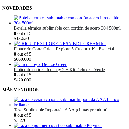
NOVEDADES
Botella térmica sublimable con cordón de acero 304 500ml
0
out of 5
$
13.620
Plotter de Corte Cricut Explore 5 Cream + Kit Esencial
0
out of 5
$
660.000
Plotter de corte Cricut Joy 2 + Kit Deluxe – Verde
0
out of 5
$
420.000
MÁS VENDIDOS
Taza Sublimable Importada AAA (chinas premium)
0
out of 5
$
3.270