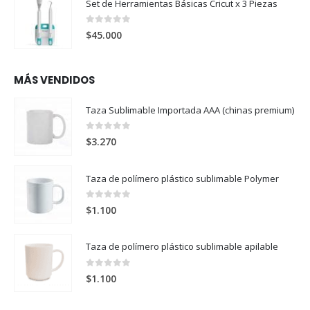
Set de Herramientas Básicas Cricut x 3 Piezas
0
out of 5
$
45.000
MÁS VENDIDOS
Taza Sublimable Importada AAA (chinas premium)
0
out of 5
$
3.270
Taza de polímero plástico sublimable Polymer
0
out of 5
$
1.100
Taza de polímero plástico sublimable apilable
0
out of 5
$
1.100