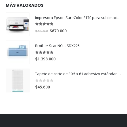
MÁS VALORADOS
Impresora Epson SureColor F170 para sublimación
5.00
out of 5
El
El
$
670.000
$
785.000
precio
precio
original
actual
Brother ScanNCut SDX225
era:
es:
$785.000.
$670.000.
5.00
out of 5
$
1.398.000
Tapete de corte de 30.5 x 61 adhesivo estándar Cameo
0
out of 5
$
45.600