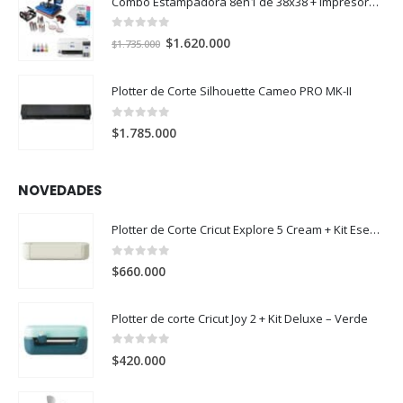
Combo Estampadora 8en1 de 38x38 + impresora de sublimación Epson SureColor F170
0
out of 5
El
El
$
1.620.000
$
1.735.000
precio
precio
original
actual
Plotter de Corte Silhouette Cameo PRO MK-II
era:
es:
$1.735.000.
$1.620.000.
0
out of 5
$
1.785.000
NOVEDADES
Plotter de Corte Cricut Explore 5 Cream + Kit Esencial
0
out of 5
$
660.000
Plotter de corte Cricut Joy 2 + Kit Deluxe – Verde
0
out of 5
$
420.000