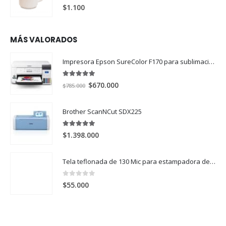
0
out of 5
$
1.100
MÁS VALORADOS
Impresora Epson SureColor F170 para sublimación
5.00
out of 5
El
El
$
670.000
$
785.000
precio
precio
original
actual
Brother ScanNCut SDX225
era:
es:
$785.000.
$670.000.
5.00
out of 5
$
1.398.000
Tela teflonada de 130 Mic para estampadora de 60x80 (60x100cm)
0
out of 5
$
55.000