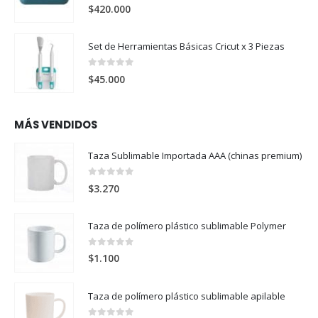
0
out of 5
$
420.000
Set de Herramientas Básicas Cricut x 3 Piezas
0
out of 5
$
45.000
MÁS VENDIDOS
Taza Sublimable Importada AAA (chinas premium)
0
out of 5
$
3.270
Taza de polímero plástico sublimable Polymer
0
out of 5
$
1.100
Taza de polímero plástico sublimable apilable