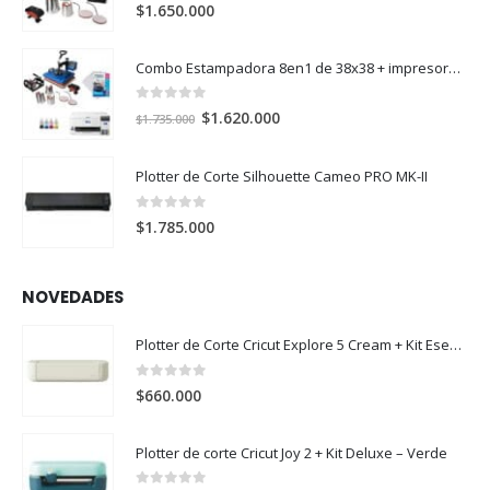
0
out of 5
$
1.650.000
Combo Estampadora 8en1 de 38x38 + impresora de sublimación Epson SureColor F170
0
out of 5
El
El
$
1.620.000
$
1.735.000
precio
precio
original
actual
Plotter de Corte Silhouette Cameo PRO MK-II
era:
es:
$1.735.000.
$1.620.000.
0
out of 5
$
1.785.000
NOVEDADES
Plotter de Corte Cricut Explore 5 Cream + Kit Esencial
0
out of 5
$
660.000
Plotter de corte Cricut Joy 2 + Kit Deluxe – Verde