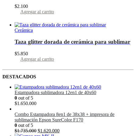
pueden
$
2.100
elegir
Agregar al carrito
en
la
página
del
Cerámica
producto
Taza glitter dorada de cerámica para sublimar
$
5.850
Agregar al carrito
DESTACADOS
Estampadora sublimadora 12en1 de 40x60
0
out of 5
$
1.650.000
Combo Estampadora 8en1 de 38x38 + impresora de
sublimación Epson SureColor F170
0
out of 5
El
El
$
1.735.000
$
1.620.000
precio
precio