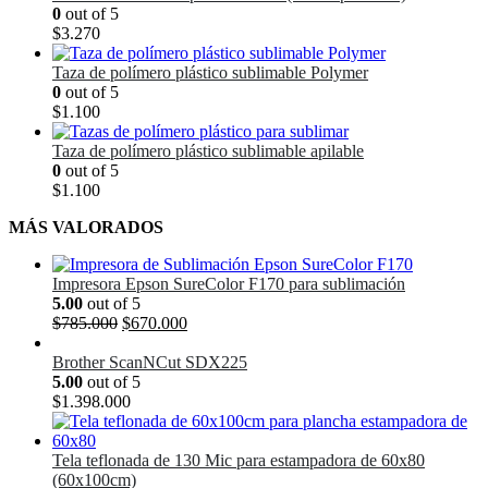
0
out of 5
$
3.270
Taza de polímero plástico sublimable Polymer
0
out of 5
$
1.100
Taza de polímero plástico sublimable apilable
0
out of 5
$
1.100
MÁS VALORADOS
Impresora Epson SureColor F170 para sublimación
5.00
out of 5
El
El
$
785.000
$
670.000
precio
precio
original
actual
Brother ScanNCut SDX225
era:
es:
5.00
out of 5
$785.000.
$670.000.
$
1.398.000
Tela teflonada de 130 Mic para estampadora de 60x80
(60x100cm)