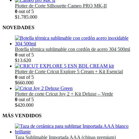
original
actual
Plotter de Corte Silhouette Cameo PRO MK-II
era:
es:
0
out of 5
$1.735.000.
$1.620.000.
$
1.785.000
NOVEDADES
Botella térmica sublimable con cordón de acero 304 500ml
0
out of 5
$
13.620
Plotter de Corte Cricut Explore 5 Cream + Kit Esencial
0
out of 5
$
660.000
Plotter de corte Cricut Joy 2 + Kit Deluxe – Verde
0
out of 5
$
420.000
MÁS VENDIDOS
Taza Sublimable Importada AAA (chinas premium)