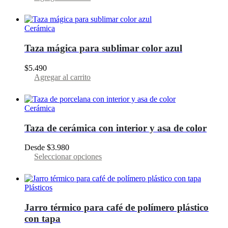
Cerámica
Taza mágica para sublimar color azul
$
5.490
Agregar al carrito
Cerámica
Taza de cerámica con interior y asa de color
Desde
$
3.980
Este
Seleccionar opciones
producto
tiene
varias
Plásticos
variantes.
Las
Jarro térmico para café de polímero plástico
opciones
con tapa
se