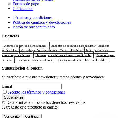
Formas de pago
Contactanos
Términos y condiciones
Política de cambios y devoluciones
Botón de arrepentimiento
Etiquetas
Adornos de navidad para sublimar
Bandejas de desayuno para sublimar - Bandejas
sublimables
Cajas de cartón para sublimar - Cajas sublimables
Identificadores de
mascotas para sublimar
Llaveros para sublimar - Llaveros sublimables
Posavasos para
sublimar
Rompecabezas para sublimar
Tazas para sublimar - Tazas sublimables
Subscripción al boletín
Subscríbete a nuestro newsletter y recibe ofertas y novedades:
Email
Acepto los términos y condiciones
© Data Print 2025. Todos los derechos reservados
Agregaste este producto al carrito:
Ver carrito
Continuar