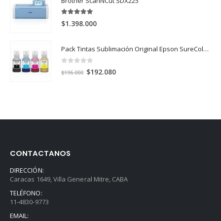
Brother ScanNCut SDX225
era:
es:
$785.000.
$670.000.
5.00
out of 5
$
1.398.000
Pack Tintas Sublimación Original Epson SureColor F170 y F570 X 4 Colores
0
out of 5
El
El
$
192.080
$
196.000
precio
precio
original
actual
era:
es:
$196.000.
$192.080.
CONTACTANOS
DIRECCIÓN:
Caracas 1649, Villa General Mitre, CABA
TELÉFONO:
11-4830-9773
EMAIL: