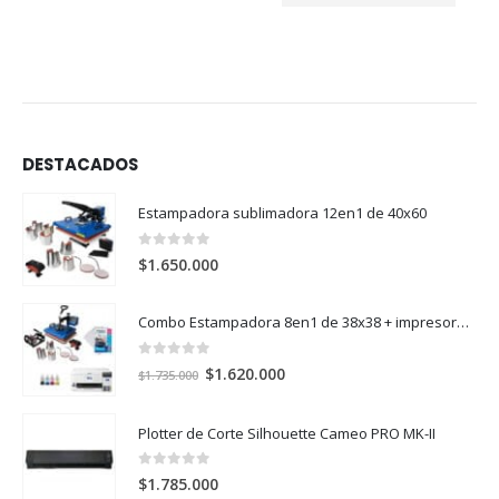
DESTACADOS
Estampadora sublimadora 12en1 de 40x60
0
out of 5
$
1.650.000
Combo Estampadora 8en1 de 38x38 + impresora de sublimación Epson SureColor F170
0
out of 5
El
El
$
1.620.000
$
1.735.000
precio
precio
original
actual
Plotter de Corte Silhouette Cameo PRO MK-II
era:
es:
$1.735.000.
$1.620.000.
0
out of 5
$
1.785.000