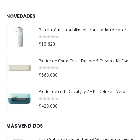
NOVEDADES
Botella térmica sublimable con cordón de acero 304 500ml
0
out of 5
$
13.620
Plotter de Corte Cricut Explore 5 Cream + Kit Esencial
0
out of 5
$
660.000
Plotter de corte Cricut Joy 2 + Kit Deluxe – Verde
0
out of 5
$
420.000
MÁS VENDIDOS
Taza Sublimable Importada AAA (chinas premium)