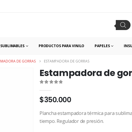
SUBLIMABLES
PRODUCTOS PARA VINILO
PAPELES
INS
IMADORA DE GORRAS
ESTAMPADORA DE GORRAS
Estampadora de gor
0
out of 5
$
350.000
Plancha estampadora térmica para sublimaci
tiempo. Regulador de presión.