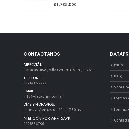
$1.735.000.
$1.620.000.
0
out of 5
$
1.785.000
CONTACTANOS
DATAPR
DIRECCIÓN:
Inicio
Caracas 1649, Villa General Mitre, CABA
Blog
TELÉFONO:
11-4830-9773
Sobre n
EMAIL:
info@dataprint.com.ar
Formas d
DÍAS Y HORARIOS:
Formas 
Lunes a Viernes de 10 a 17:30 hs
ATENCIÓN POR WHATSAPP:
Contact
1128556796