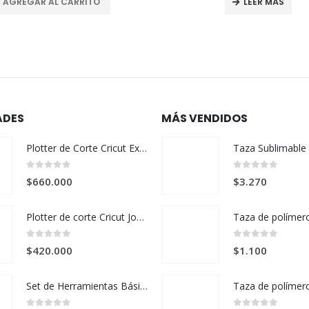
AGREGAR AL CARRITO
LEER MÁS
ADES
MÁS VENDIDOS
Plotter de Corte Cricut Explore 5 Cream + Kit Esencial
0
out of 5
0
out of 5
$
660.000
$
3.270
Plotter de corte Cricut Joy 2 + Kit Deluxe – Verde
0
out of 5
0
out of 5
$
420.000
$
1.100
Set de Herramientas Básicas Cricut x 3 Piezas