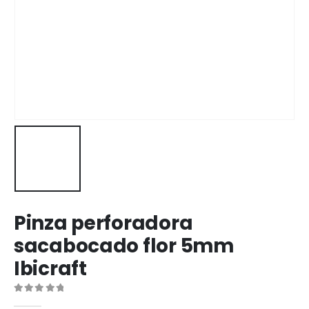
Pinza perforadora
sacabocado flor 5mm
Ibicraft
0
out of 5