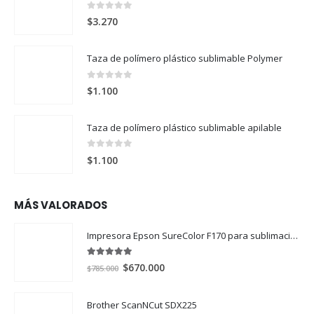
0
out of 5
$
3.270
Taza de polímero plástico sublimable Polymer
0
out of 5
$
1.100
Taza de polímero plástico sublimable apilable
0
out of 5
$
1.100
MÁS VALORADOS
Impresora Epson SureColor F170 para sublimación
5.00
out of 5
El
El
$
670.000
$
785.000
precio
precio
original
actual
Brother ScanNCut SDX225
era:
es: