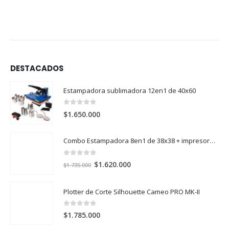
DESTACADOS
Estampadora sublimadora 12en1 de 40x60
0
out of 5
$
1.650.000
Combo Estampadora 8en1 de 38x38 + impresora de sublimación Epson SureColor F170
0
out of 5
El
El
$
1.620.000
$
1.735.000
precio
precio
original
actual
Plotter de Corte Silhouette Cameo PRO MK-II
era:
es:
$1.735.000.
$1.620.000.
0
out of 5
$
1.785.000