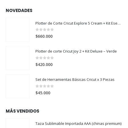
NOVEDADES
Plotter de Corte Cricut Explore 5 Cream + Kit Esencial
0
out of 5
$
660.000
Plotter de corte Cricut Joy 2 + Kit Deluxe – Verde
0
out of 5
$
420.000
Set de Herramientas Básicas Cricut x 3 Piezas
0
out of 5
$
45.000
MÁS VENDIDOS
Taza Sublimable Importada AAA (chinas premium)