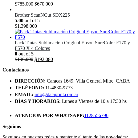
El
El
$
785.000
$
670.000
precio
precio
original
actual
Brother ScanNCut SDX225
era:
es:
5.00
out of 5
$785.000.
$670.000.
$
1.398.000
Pack Tintas Sublimación Original Epson SureColor F170 y
F570 X 4 Colores
0
out of 5
El
El
$
196.000
$
192.080
precio
precio
Contactanos
original
actual
era:
es:
DIRECCIÓN:
Caracas 1649, Villa General Mitre, CABA
$196.000.
$192.080.
TELÉFONO:
11-4830-9773
EMAIL:
info@dataprint.com.ar
DÍAS Y HORARIOS:
Lunes a Viernes de 10 a 17:30 hs
ATENCIÓN POR WHATSAPP:
1128556796
Seguinos
Seguinos en nuestras redes y mantente al tanto de las novedades: