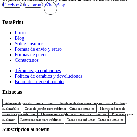
Facebook
Instagram
WhatsApp
DataPrint
Inicio
Blog
Sobre nosotros
Formas de envío y retiro
Formas de pago
Contactanos
Términos y condiciones
Política de cambios y devoluciones
Botón de arrepentimiento
Etiquetas
Adornos de navidad para sublimar
Bandejas de desayuno para sublimar - Bandejas
sublimables
Cajas de cartón para sublimar - Cajas sublimables
Identificadores de
mascotas para sublimar
Llaveros para sublimar - Llaveros sublimables
Posavasos para
sublimar
Rompecabezas para sublimar
Tazas para sublimar - Tazas sublimables
Subscripción al boletín