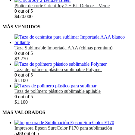
Plotter de corte Cricut Joy 2 + Kit Deluxe – Verde
0
out of 5
$
420.000
MÁS VENDIDOS
Taza Sublimable Importada AAA (chinas premium)
0
out of 5
$
3.270
Taza de polímero plástico sublimable Polymer
0
out of 5
$
1.100
Taza de polímero plástico sublimable apilable
0
out of 5
$
1.100
MÁS VALORADOS
Impresora Epson SureColor F170 para sublimación
5.00
out of 5