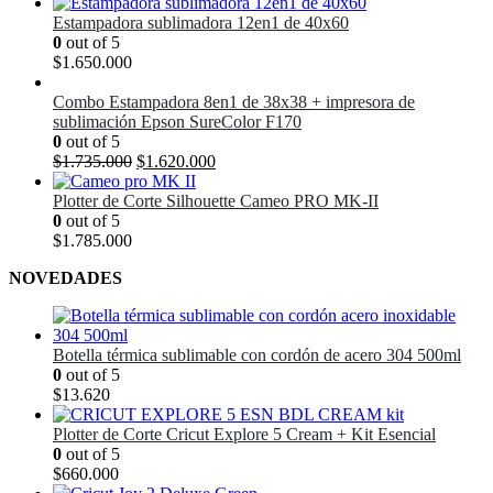
Estampadora sublimadora 12en1 de 40x60
0
out of 5
$
1.650.000
Combo Estampadora 8en1 de 38x38 + impresora de
sublimación Epson SureColor F170
0
out of 5
El
El
$
1.735.000
$
1.620.000
precio
precio
original
actual
Plotter de Corte Silhouette Cameo PRO MK-II
era:
es:
0
out of 5
$1.735.000.
$1.620.000.
$
1.785.000
NOVEDADES
Botella térmica sublimable con cordón de acero 304 500ml
0
out of 5
$
13.620
Plotter de Corte Cricut Explore 5 Cream + Kit Esencial
0
out of 5
$
660.000