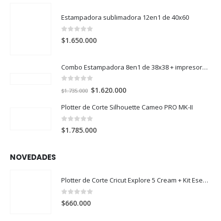
Estampadora sublimadora 12en1 de 40x60
0
out of 5
$
1.650.000
Combo Estampadora 8en1 de 38x38 + impresora de sublimación Epson SureColor F170
0
out of 5
El
El
$
1.620.000
$
1.735.000
precio
precio
Plotter de Corte Silhouette Cameo PRO MK-II
original
actual
era:
es:
0
out of 5
$
1.785.000
$1.735.000.
$1.620.000.
NOVEDADES
Plotter de Corte Cricut Explore 5 Cream + Kit Esencial
0
out of 5
$
660.000