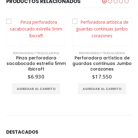
PRODUCTOS RELACIONADOS
ADORAS
PERFORADORAS Y TROQUELADORAS
PERFORADORAS Y TROQUELADOR
ora
Perforadora artística de
Perforadora artística
la 5mm
guardas continuas Jumbo
38mm 1.5″ forma estr
corazones
Ibicraft
$
17.550
$
14.580
ITO
AGREGAR AL CARRITO
AGREGAR AL CARRITO
DESTACADOS