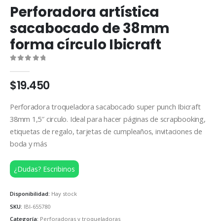
Perforadora artística
sacabocado de 38mm
forma círculo Ibicraft
0
out of 5
$
19.450
Perforadora troqueladora sacabocado super punch Ibicraft
38mm 1,5″ circulo. Ideal para hacer páginas de scrapbooking,
etiquetas de regalo, tarjetas de cumpleaños, invitaciones de
boda y más
¿Dudas? Escribinos
Disponibilidad:
Hay stock
SKU:
IBI-655780
Categoría:
Perforadoras y troqueladoras