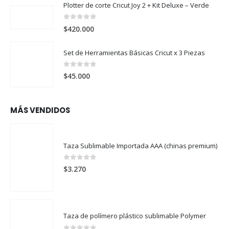
Plotter de corte Cricut Joy 2 + Kit Deluxe – Verde
0
out of 5
$
420.000
Set de Herramientas Básicas Cricut x 3 Piezas
0
out of 5
$
45.000
MÁS VENDIDOS
Taza Sublimable Importada AAA (chinas premium)
0
out of 5
$
3.270
Taza de polímero plástico sublimable Polymer