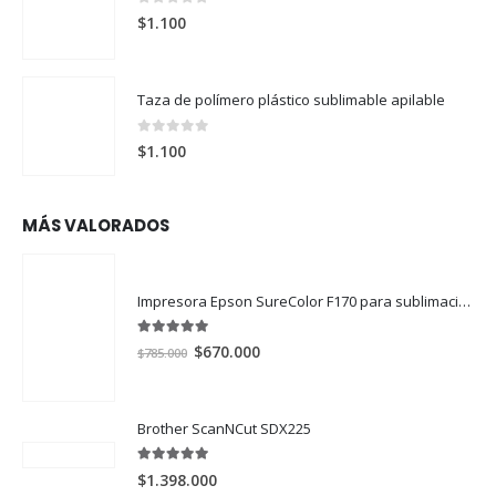
0
out of 5
$
1.100
Taza de polímero plástico sublimable apilable
0
out of 5
$
1.100
MÁS VALORADOS
Impresora Epson SureColor F170 para sublimación
5.00
out of 5
El
El
$
670.000
$
785.000
precio
precio
original
actual
era:
es:
Brother ScanNCut SDX225
$785.000.
$670.000.
5.00
out of 5
$
1.398.000