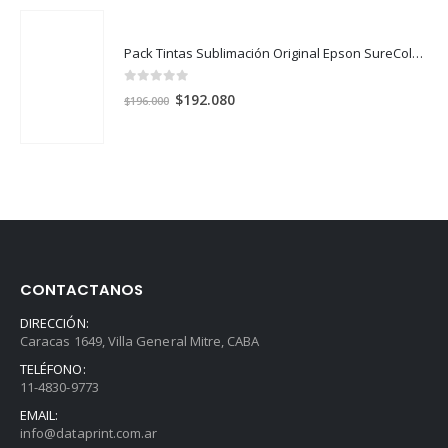
Pack Tintas Sublimación Original Epson SureColor F170 y F570 X 4 Colores
0
out of 5
El
El
$
192.080
$
196.000
precio
precio
original
actual
era:
es:
$196.000.
$192.080.
CONTACTANOS
DIRECCIÓN:
Caracas 1649, Villa General Mitre, CABA
TELÉFONO:
11-4830-9773
EMAIL:
info@dataprint.com.ar