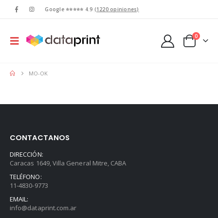
Google ⭐⭐⭐⭐⭐ 4.9
(1220 opiniones)
0
MO-OK
CONTACTANOS
DIRECCIÓN:
Caracas 1649, Villa General Mitre, CABA
TELÉFONO:
11-4830-9773
EMAIL:
info@dataprint.com.ar