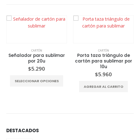
ÓN
CARTÓN
CARTÓN
ra sublimar
Porta taza triángulo de
Caja plateada 
20u
cartón para sublimar por
sublimable para
10u
ventana po
290
$
5.960
$
10.36
Este producto tiene varias variantes. Las opciones se pueden elegir en la página del producto
R OPCIONES
AGREGAR AL CARRITO
AGREGAR AL C
DESTACADOS