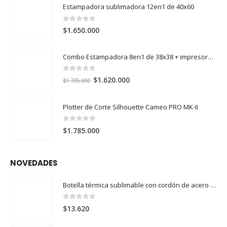
Estampadora sublimadora 12en1 de 40x60
0
out of 5
$
1.650.000
Combo Estampadora 8en1 de 38x38 + impresora de sublimación Epson SureColor F170
0
out of 5
El
El
$
1.620.000
$
1.735.000
precio
precio
original
actual
Plotter de Corte Silhouette Cameo PRO MK-II
era:
es:
$1.735.000.
$1.620.000.
0
out of 5
$
1.785.000
NOVEDADES
Botella térmica sublimable con cordón de acero 304 500ml
0
out of 5
$
13.620