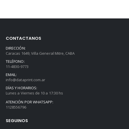
original
actual
era:
es:
$196.000.
$192.080.
CONTACTANOS
DIRECCIÓN:
Caracas 1649, Villa General Mitre, CABA
TELÉFONO:
11-4830-9773
EMAIL:
info@dataprint.com.ar
DÍAS Y HORARIOS:
Lunes a Viernes de 10 a 17:30 hs
ATENCIÓN POR WHATSAPP:
1128556796
SEGUINOS