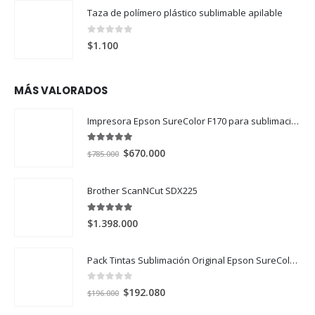
Taza de polímero plástico sublimable apilable
0
out of 5
$
1.100
MÁS VALORADOS
Impresora Epson SureColor F170 para sublimación
5.00
out of 5
El
El
$
670.000
$
785.000
precio
precio
original
actual
Brother ScanNCut SDX225
era:
es:
$785.000.
$670.000.
5.00
out of 5
$
1.398.000
Pack Tintas Sublimación Original Epson SureColor F170 y F570 X 4 Colores
0
out of 5
El
El
$
192.080
$
196.000
precio
precio