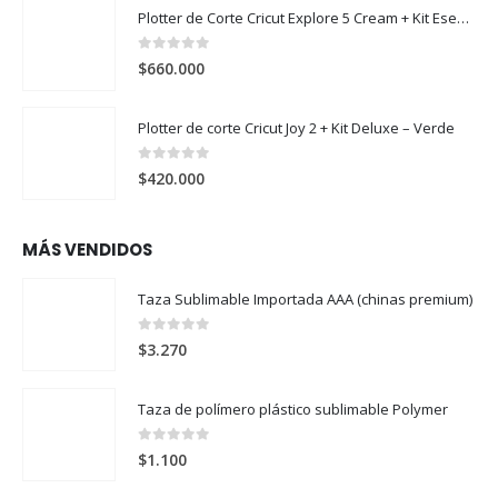
Plotter de Corte Cricut Explore 5 Cream + Kit Esencial
0
out of 5
$
660.000
Plotter de corte Cricut Joy 2 + Kit Deluxe – Verde
0
out of 5
$
420.000
MÁS VENDIDOS
Taza Sublimable Importada AAA (chinas premium)
0
out of 5
$
3.270
Taza de polímero plástico sublimable Polymer
0
out of 5
$
1.100