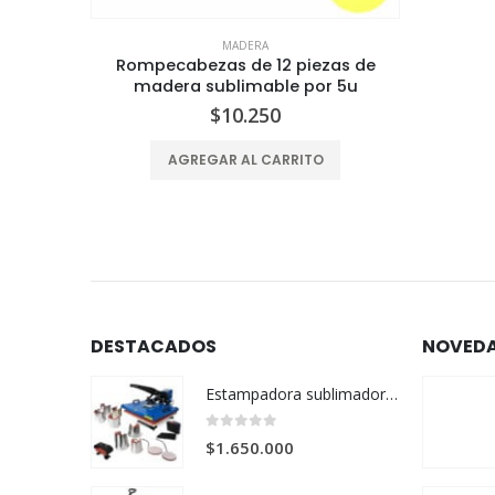
as de
 5u
DESTACADOS
NOVED
Estampadora sublimadora 12en1 de 40x60
0
out of 5
$
1.650.000