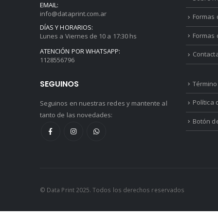
EMAIL:
info@dataprint.com.ar
Formas d
DÍAS Y HORARIOS:
Formas 
Lunes a Viernes de 10 a 17:30 hs
ATENCIÓN POR WHATSAPP:
Contact
1128556796
SEGUINOS
Término
Política
Seguinos en nuestras redes y mantente al
tanto de las novedades:
Botón d
© Data Print 2025. Todos los derechos reservados