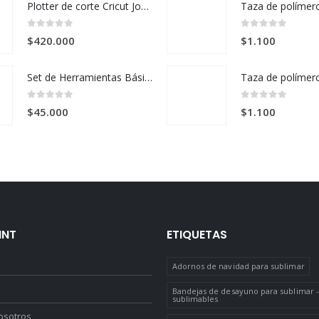
Plotter de corte Cricut Joy 2 + Kit Deluxe – Verde
0
out of 5
0
out of 5
$
420.000
$
1.100
Set de Herramientas Básicas Cricut x 3 Piezas
0
out of 5
0
out of 5
$
45.000
$
1.100
INT
ETIQUETAS
Adornos de navidad para sublimar
Bandejas de desayuno para sublimar -
sublimables
osotros