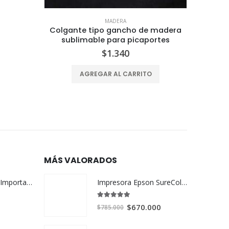
MADERA
 madera
Servilletero simple de madera
Mini T
rtes
sublimable
$
2.520
AGREGAR AL CARRITO
MÁS VALORADOS
Impresora Epson SureColor F170 para sublimación
Taza Sublimable Importada AAA (chinas premium)
5.00
out of 5
El
El
$
670.000
$
785.000
precio
precio