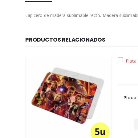
Lapicero de madera sublimable recto. Madera sublimable
PRODUCTOS RELACIONADOS
MADERA
Placa de madera sublimable de
Jueg
20×20
mader
$
3.460
AGREGAR AL CARRITO