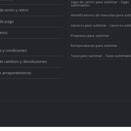
Cajas de cartón para sublimar - Cajas
sublimables
e envío y retiro
Identificadores de mascotas para sub
de pago
Llaveros para sublimar - Llaveros sub
anos
Posavasos para sublimar
Rompecabezas para sublimar
s y condiciones
Tazas para sublimar - Tazas sublimabl
 de cambios y devoluciones
e arrepentimiento