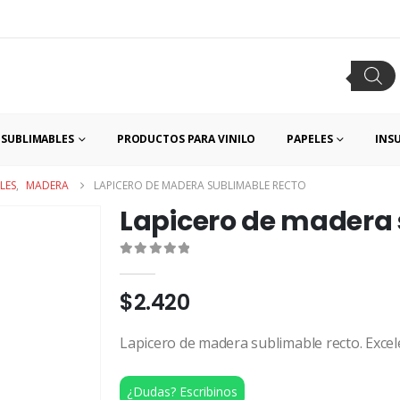
SUBLIMABLES
PRODUCTOS PARA VINILO
PAPELES
INS
LES
,
MADERA
LAPICERO DE MADERA SUBLIMABLE RECTO
Lapicero de madera 
0
out of 5
$
2.420
Lapicero de madera sublimable recto. Excele
¿Dudas? Escribinos