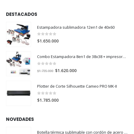
DESTACADOS
Estampadora sublimadora 12en1 de 40x60
0
out of 5
$
1.650.000
Combo Estampadora 8en1 de 38x38 + impresora de sublimación Epson SureColor F170
0
out of 5
El
El
$
1.620.000
$
1.735.000
precio
precio
original
actual
Plotter de Corte Silhouette Cameo PRO MK-II
era:
es:
$1.735.000.
$1.620.000.
0
out of 5
$
1.785.000
NOVEDADES
Botella térmica sublimable con cordón de acero 304 500ml