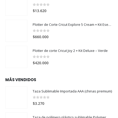
0
out of 5
$
13.620
Plotter de Corte Cricut Explore 5 Cream + Kit Esencial
0
out of 5
$
660.000
Plotter de corte Cricut Joy 2 + Kit Deluxe – Verde
0
out of 5
$
420.000
MÁS VENDIDOS
Taza Sublimable Importada AAA (chinas premium)
0
out of 5
$
3.270
Taza de polímero plástico sublimable Polymer