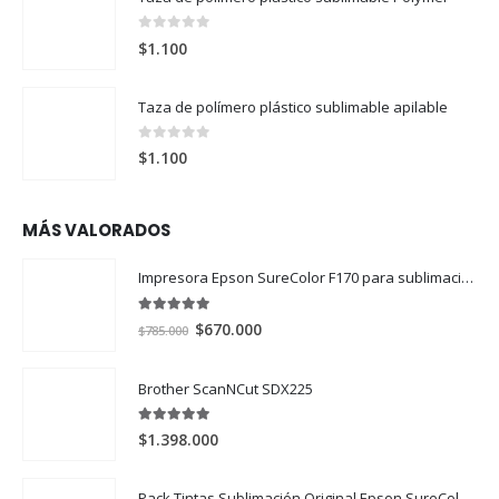
0
out of 5
$
1.100
Taza de polímero plástico sublimable apilable
0
out of 5
$
1.100
MÁS VALORADOS
Impresora Epson SureColor F170 para sublimación
5.00
out of 5
El
El
$
670.000
$
785.000
precio
precio
original
actual
Brother ScanNCut SDX225
era:
es:
$785.000.
$670.000.
5.00
out of 5
$
1.398.000
Pack Tintas Sublimación Original Epson SureColor F170 y F570 X 4 Colores