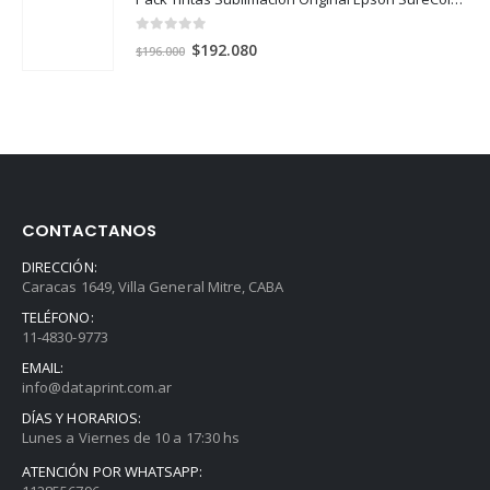
0
out of 5
El
El
$
192.080
$
196.000
precio
precio
original
actual
era:
es:
$196.000.
$192.080.
CONTACTANOS
DIRECCIÓN:
Caracas 1649, Villa General Mitre, CABA
TELÉFONO:
11-4830-9773
EMAIL:
info@dataprint.com.ar
DÍAS Y HORARIOS:
Lunes a Viernes de 10 a 17:30 hs
ATENCIÓN POR WHATSAPP: