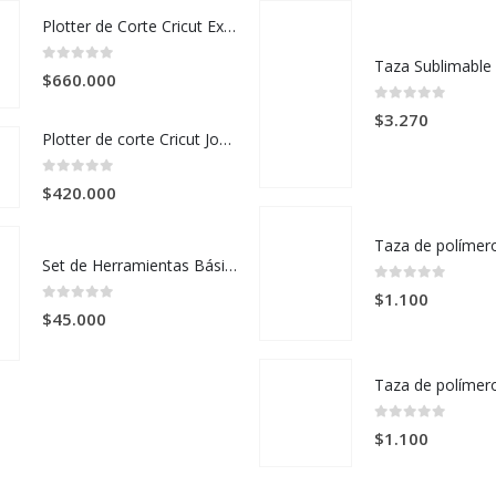
Plotter de Corte Cricut Explore 5 Cream + Kit Esencial
0
out of 5
$
660.000
0
out of 5
$
3.270
Plotter de corte Cricut Joy 2 + Kit Deluxe – Verde
0
out of 5
$
420.000
Set de Herramientas Básicas Cricut x 3 Piezas
0
out of 5
$
1.100
0
out of 5
$
45.000
0
out of 5
$
1.100