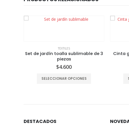
TEXTILES
 color
Set de jardín toalla sublimable de 3
Cinta 
nco
piezas
$
4.600
Este producto tiene varias variantes. Las opciones se pueden elegir en la página del producto
SELECCIONAR OPCIONES
DESTACADOS
NOVED