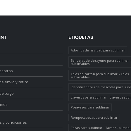
INT
ETIQUETAS
Adornos de navidad para sublimar
Bandejas de desayuno para sublimar -
sublimables
osotros
Cajas de cartón para sublimar - Cajas
sublimables
e envío y retiro
Identificadores de mascotas para sub
de pago
Llaveros para sublimar - Llaveros sub
anos
Posavasos para sublimar
Rompecabezas para sublimar
s y condiciones
Tazas para sublimar - Tazas sublimabl