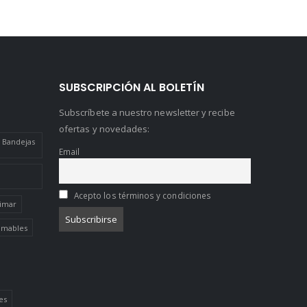
SUBSCRIPCIÓN AL BOLETÍN
Subscríbete a nuestro newsletter y recibe
ofertas y novedades:
 Bandejas
Email
Acepto los términos y condiciones
limar
limables
es