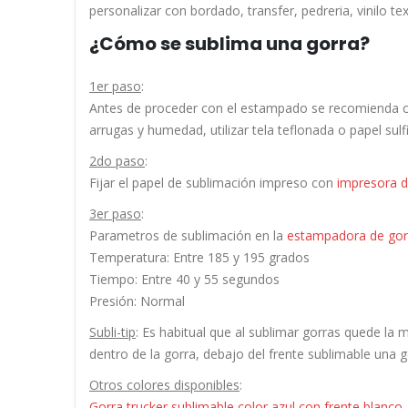
personalizar con bordado, transfer, pedreria, vinilo text
¿Cómo se sublima una gorra?
1er paso
:
Antes de proceder con el estampado se recomienda co
arrugas y humedad, utilizar tela teflonada o papel sul
2do paso
:
Fijar el papel de sublimación impreso con
impresora d
3er paso
:
Parametros de sublimación en la
estampadora de gor
Temperatura: Entre 185 y 195 grados
Tiempo: Entre 40 y 55 segundos
Presión: Normal
Subli-tip
: Es habitual que al sublimar gorras quede la 
dentro de la gorra, debajo del frente sublimable una
Otros colores disponibles
:
Gorra trucker sublimable color azul con frente blanco