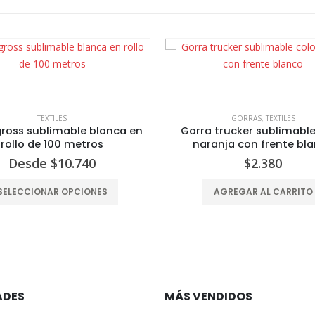
TEXTILES
GORRAS
,
TEXTILES
gross sublimable blanca en
Gorra trucker sublimable
rollo de 100 metros
naranja con frente bl
Desde
$
10.740
$
2.380
Este producto tiene varias variantes. Las opciones se pueden elegir en la página del producto
SELECCIONAR OPCIONES
AGREGAR AL CARRITO
ADES
MÁS VENDIDOS