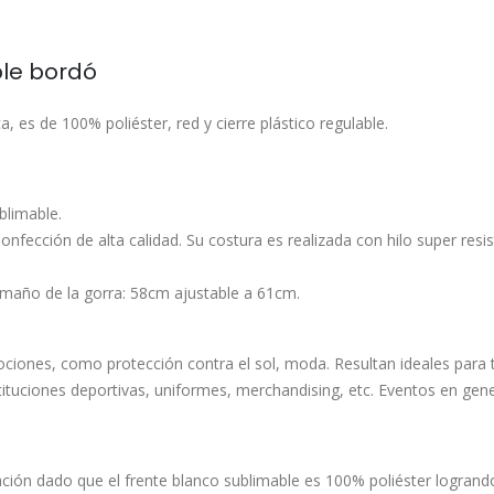
ble bordó
es de 100% poliéster, red y cierre plástico regulable.
blimable.
 Confección de alta calidad. Su costura es realizada con hilo super res
amaño de la gorra: 58cm ajustable a 61cm.
mociones, como protección contra el sol, moda. Resultan ideales para t
nstituciones deportivas, uniformes, merchandising, etc. Eventos en ge
ción dado que el frente blanco sublimable es 100% poliéster logrando