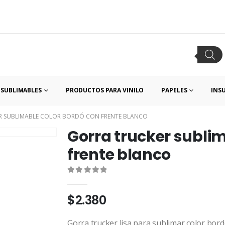
SUBLIMABLES
PRODUCTOS PARA VINILO
PAPELES
INS
R SUBLIMABLE COLOR BORDÓ CON FRENTE BLANCO
Gorra trucker subli
frente blanco
0
out of 5
$
2.380
Gorra trucker lisa para sublimar color bord