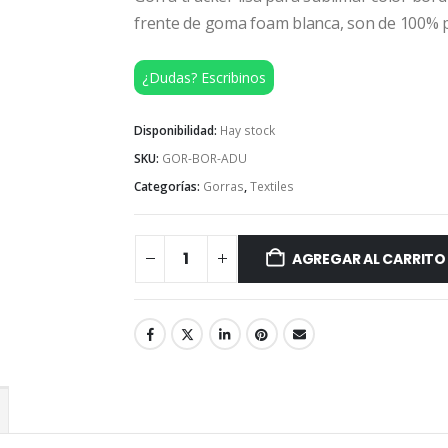
frente de goma foam blanca, son de 100% p
¿Dudas? Escribinos
Disponibilidad:
Hay stock
SKU:
GOR-BOR-ADU
Categorías:
Gorras
,
Textiles
AGREGAR AL CARRITO