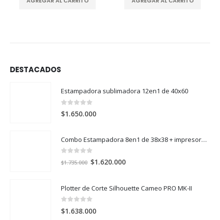
ITO
AGREGAR AL CARRITO
AGREGAR AL CARRITO
DESTACADOS
Estampadora sublimadora 12en1 de 40x60
0
out of 5
$
1.650.000
Combo Estampadora 8en1 de 38x38 + impresora de sublimación Epson SureColor F170
0
out of 5
El
El
$
1.620.000
$
1.735.000
precio
precio
original
actual
Plotter de Corte Silhouette Cameo PRO MK-II
era:
es:
$1.735.000.
$1.620.000.
0
out of 5
$
1.638.000