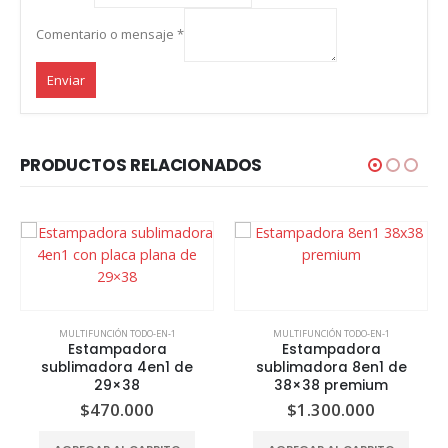
Comentario o mensaje
*
Enviar
PRODUCTOS RELACIONADOS
N-1
MULTIFUNCIÓN TODO-EN-1
MULTIFUNCIÓN TODO-EN-1
a
Estampadora
Estampadora
1 de
sublimadora 8en1 de
sublimadora 12en1 
38×38 premium
40×60
$
1.300.000
$
1.650.000