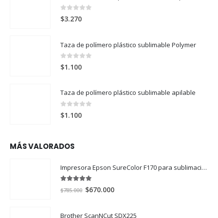
0
out of 5
$
3.270
Taza de polímero plástico sublimable Polymer
0
out of 5
$
1.100
Taza de polímero plástico sublimable apilable
0
out of 5
$
1.100
MÁS VALORADOS
Impresora Epson SureColor F170 para sublimación
5.00
out of 5
El
El
$
670.000
$
785.000
precio
precio
original
actual
Brother ScanNCut SDX225