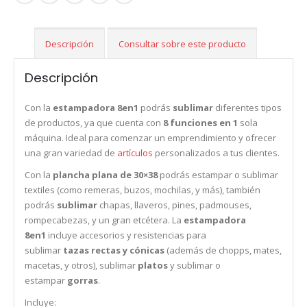
Descripción
Consultar sobre este producto
Descripción
Con la
estampadora 8en1
podrás
sublimar
diferentes tipos
de productos, ya que cuenta con
8 funciones en 1
sola
máquina. Ideal para comenzar un emprendimiento y ofrecer
una gran variedad de
artículos
personalizados a tus clientes.
Con la
plancha plana de 30×38
podrás estampar o sublimar
textiles (como remeras, buzos, mochilas, y más), también
podrás
sublimar
chapas, llaveros, pines, padmouses,
rompecabezas, y un gran etcétera. La
estampadora
8en1
incluye accesorios y resistencias para
sublimar
tazas rectas y cónicas
(además de chopps, mates,
macetas, y otros), sublimar
platos
y sublimar o
estampar
gorras
.
Incluye: