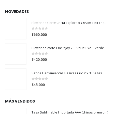
NOVEDADES
Plotter de Corte Cricut Explore 5 Cream + Kit Esencial
0
out of 5
$
660.000
Plotter de corte Cricut Joy 2 + Kit Deluxe – Verde
0
out of 5
$
420.000
Set de Herramientas Básicas Cricut x 3 Piezas
0
out of 5
$
45.000
MÁS VENDIDOS
Taza Sublimable Importada AAA (chinas premium)