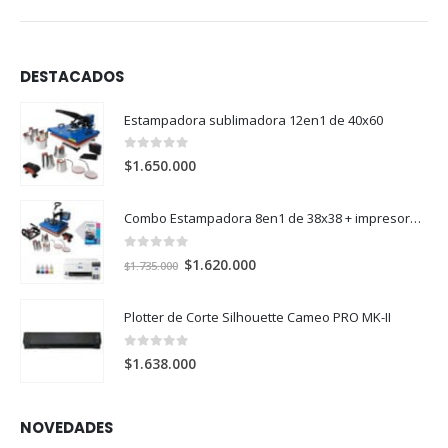
DESTACADOS
Estampadora sublimadora 12en1 de 40x60
0
out of 5
$
1.650.000
Combo Estampadora 8en1 de 38x38 + impresora de sublimación Epson SureColor F170
0
out of 5
El
El
$
1.620.000
$
1.735.000
precio
precio
original
actual
Plotter de Corte Silhouette Cameo PRO MK-II
era:
es:
$1.735.000.
$1.620.000.
0
out of 5
$
1.638.000
NOVEDADES