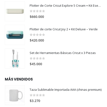
Plotter de Corte Cricut Explore 5 Cream + Kit Esencial
0
out of 5
$
660.000
Plotter de corte Cricut Joy 2 + Kit Deluxe – Verde
0
out of 5
$
420.000
Set de Herramientas Básicas Cricut x 3 Piezas
0
out of 5
$
45.000
MÁS VENDIDOS
Taza Sublimable Importada AAA (chinas premium)
0
out of 5
$
3.270