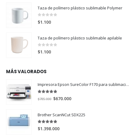
Taza de polímero plástico sublimable Polymer
0
out of 5
$
1.100
Taza de polímero plástico sublimable apilable
0
out of 5
$
1.100
MÁS VALORADOS
Impresora Epson SureColor F170 para sublimación
5.00
out of 5
El
El
$
670.000
$
785.000
precio
precio
original
actual
Brother ScanNCut SDX225
era:
es:
$785.000.
$670.000.
5.00
out of 5
$
1.398.000