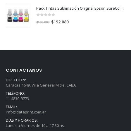
Pack Tintas Sublimación Original Epson SureColor F170 y F570 X 4 Colores
0
out of 5
El
El
$
192.080
$
196.000
precio
precio
original
actual
era:
es:
$196.000.
$192.080.
CONTACTANOS
DIRECCIÓN:
Caracas 1649, Villa General Mitre, CABA
TELÉFONO:
11-4830-9773
EMAIL:
info@dataprint.com.ar
DÍAS Y HORARIOS:
Lunes a Viernes de 10 a 17:30 hs