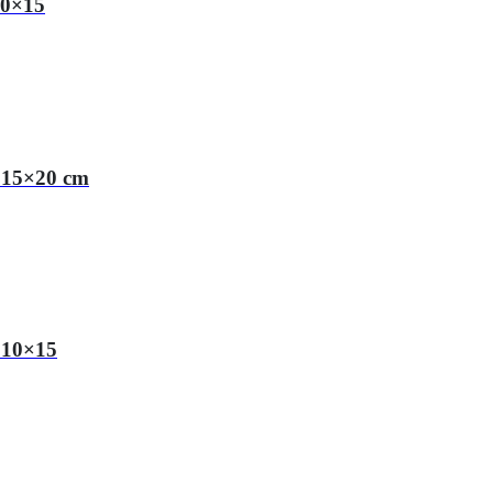
10×15
 15×20 cm
 10×15