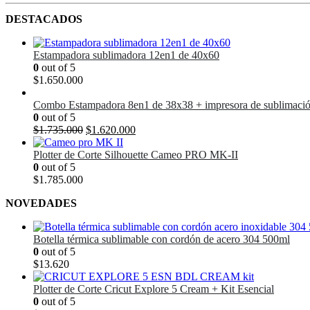
DESTACADOS
Estampadora sublimadora 12en1 de 40x60
0
out of 5
$
1.650.000
Combo Estampadora 8en1 de 38x38 + impresora de sublimaci
0
out of 5
El
El
$
1.735.000
$
1.620.000
precio
precio
original
actual
Plotter de Corte Silhouette Cameo PRO MK-II
era:
es:
0
out of 5
$1.735.000.
$1.620.000.
$
1.785.000
NOVEDADES
Botella térmica sublimable con cordón de acero 304 500ml
0
out of 5
$
13.620
Plotter de Corte Cricut Explore 5 Cream + Kit Esencial
0
out of 5