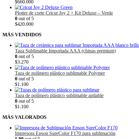
$
660.000
Plotter de corte Cricut Joy 2 + Kit Deluxe – Verde
0
out of 5
$
420.000
MÁS VENDIDOS
Taza Sublimable Importada AAA (chinas premium)
0
out of 5
$
3.270
Taza de polímero plástico sublimable Polymer
0
out of 5
$
1.100
Taza de polímero plástico sublimable apilable
0
out of 5
$
1.100
MÁS VALORADOS
Impresora Epson SureColor F170 para sublimación
5.00
out of 5