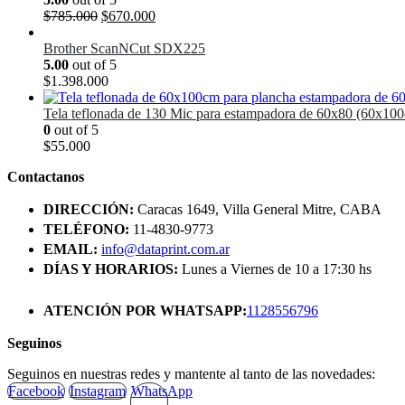
El
El
$
785.000
$
670.000
precio
precio
original
actual
Brother ScanNCut SDX225
era:
es:
5.00
out of 5
$785.000.
$670.000.
$
1.398.000
Tela teflonada de 130 Mic para estampadora de 60x80 (60x10
0
out of 5
$
55.000
Contactanos
DIRECCIÓN:
Caracas 1649, Villa General Mitre, CABA
TELÉFONO:
11-4830-9773
EMAIL:
info@dataprint.com.ar
DÍAS Y HORARIOS:
Lunes a Viernes de 10 a 17:30 hs
ATENCIÓN POR WHATSAPP:
1128556796
Seguinos
Seguinos en nuestras redes y mantente al tanto de las novedades:
Facebook
Instagram
WhatsApp