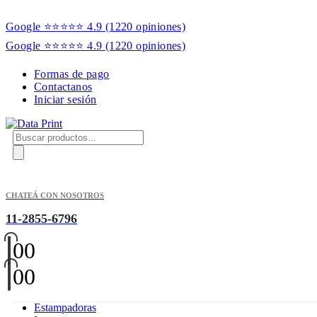
Google ⭐⭐⭐⭐⭐ 4.9
(1220 opiniones)
Google ⭐⭐⭐⭐⭐ 4.9
(1220 opiniones)
Formas de pago
Contactanos
Iniciar sesión
Products
search
CHATEÁ CON NOSOTROS
11-2855-6796
0
0
0
0
Estampadoras