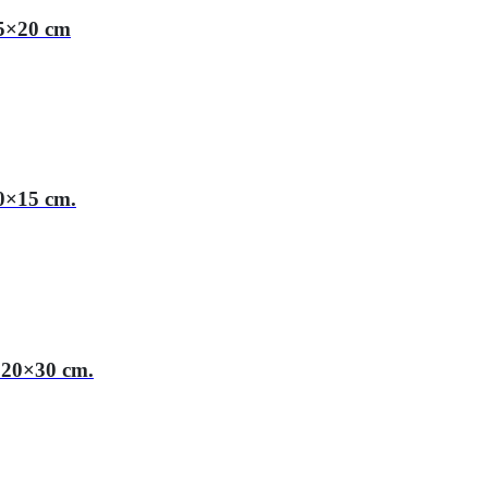
15×20 cm
0×15 cm.
 20×30 cm.