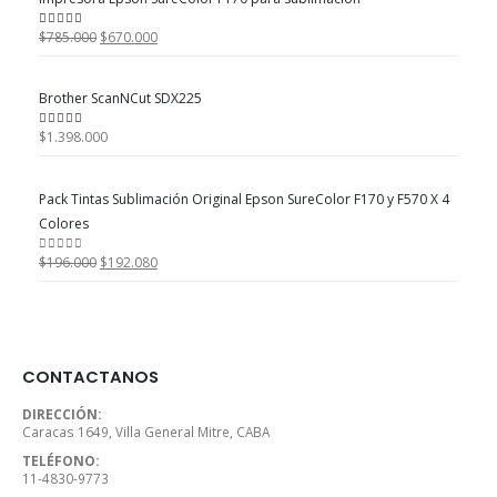
El
El
$
785.000
$
670.000
5.00
out of 5
precio
precio
original
actual
Brother ScanNCut SDX225
era:
es:
$785.000.
$670.000.
$
1.398.000
5.00
out of 5
Pack Tintas Sublimación Original Epson SureColor F170 y F570 X 4
Colores
El
El
$
196.000
$
192.080
0
out of 5
precio
precio
original
actual
era:
es:
$196.000.
$192.080.
CONTACTANOS
DIRECCIÓN:
Caracas 1649, Villa General Mitre, CABA
TELÉFONO:
11-4830-9773