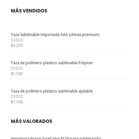
MÁS VENDIDOS
Taza Sublimable Importada AAA (chinas premium)
$
3.270
0
out of 5
Taza de polímero plástico sublimable Polymer
$
1.100
0
out of 5
Taza de polímero plástico sublimable apilable
$
1.100
0
out of 5
MÁS VALORADOS
Impresora Epson SureColor F170 para sublimación