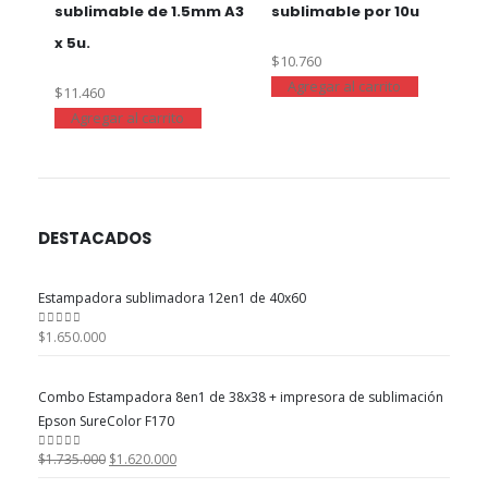
sublimable de 1.5mm A3
sublimable por 10u
x 5u.
$
10.760
Agregar al carrito
$
11.460
Agregar al carrito
DESTACADOS
Estampadora sublimadora 12en1 de 40x60
$
1.650.000
0
out of 5
Combo Estampadora 8en1 de 38x38 + impresora de sublimación
Epson SureColor F170
El
El
$
1.735.000
$
1.620.000
0
out of 5
precio
precio