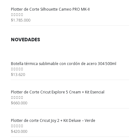
original
actual
Plotter de Corte Silhouette Cameo PRO MK-II
era:
es:
$1.735.000.
$1.620.000.
$
1.785.000
0
out of 5
NOVEDADES
Botella térmica sublimable con cordón de acero 304 500ml
$
13.620
0
out of 5
Plotter de Corte Cricut Explore 5 Cream + Kit Esencial
$
660.000
0
out of 5
Plotter de corte Cricut Joy 2 + Kit Deluxe – Verde
$
420.000
0
out of 5