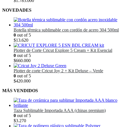
$1.735.000.
$1.620.000.
$
1.785.000
NOVEDADES
Botella térmica sublimable con cordón de acero 304 500ml
0
out of 5
$
13.620
Plotter de Corte Cricut Explore 5 Cream + Kit Esencial
0
out of 5
$
660.000
Plotter de corte Cricut Joy 2 + Kit Deluxe – Verde
0
out of 5
$
420.000
MÁS VENDIDOS
Taza Sublimable Importada AAA (chinas premium)
0
out of 5
$
3.270