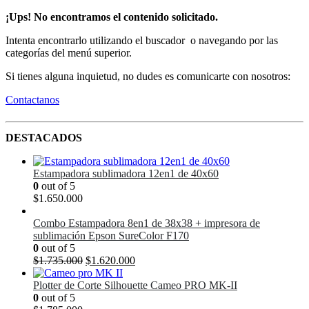
¡Ups! No encontramos el contenido solicitado.
Intenta encontrarlo utilizando el buscador o navegando por las
categorías del menú superior.
Si tienes alguna inquietud, no dudes es comunicarte con nosotros:
Contactanos
DESTACADOS
Estampadora sublimadora 12en1 de 40x60
0
out of 5
$
1.650.000
Combo Estampadora 8en1 de 38x38 + impresora de
sublimación Epson SureColor F170
0
out of 5
El
El
$
1.735.000
$
1.620.000
precio
precio
original
actual
Plotter de Corte Silhouette Cameo PRO MK-II
era:
es:
0
out of 5