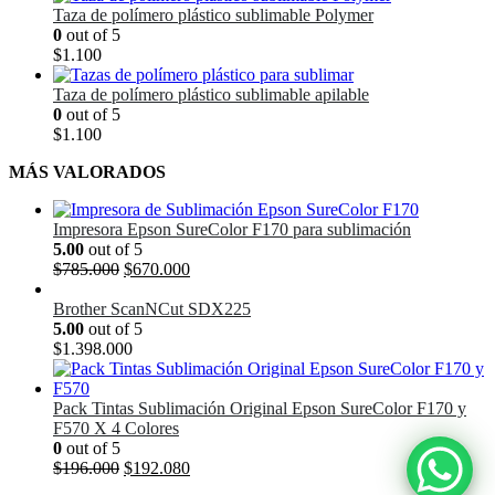
Taza de polímero plástico sublimable Polymer
0
out of 5
$
1.100
Taza de polímero plástico sublimable apilable
0
out of 5
$
1.100
MÁS VALORADOS
Impresora Epson SureColor F170 para sublimación
5.00
out of 5
El
El
$
785.000
$
670.000
precio
precio
original
actual
Brother ScanNCut SDX225
era:
es:
5.00
out of 5
$785.000.
$670.000.
$
1.398.000
Pack Tintas Sublimación Original Epson SureColor F170 y
F570 X 4 Colores
0
out of 5
El
El
$
196.000
$
192.080
precio
precio