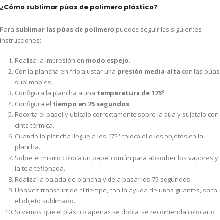
¿Cómo sublimar púas de polímero plástico?
Para
sublimar las púas de polímero
puedes seguir las siguientes
instrucciones:
Realiza la impresión en
modo espejo
.
Con la plancha en frio ajustar una
presión media-alta
con las púas
sublimables.
Configura la plancha a una
temperatura de 175º
.
Configura el
tiempo en 75 segundos
.
Recorta el papel y ubícalo correctamente sobre la púa y sujétalo con
cinta térmica.
Cuando la plancha llegue a los 175º coloca el o los objetos en la
plancha.
Sobre el mismo coloca un papel común para absorber los vapores y
la tela teflonada.
Realiza la bajada de plancha y deja pasar los 75 segundos.
Una vez transcurrido el tiempo, con la ayuda de unos guantes, saca
el objeto sublimado.
Si vemos que el plástico apenas se dobla, se recomienda colocarlo